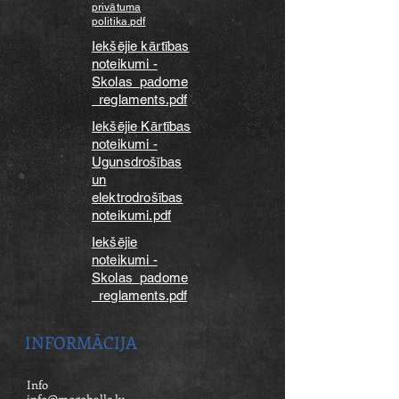
privātuma
politika.pdf
Iekšējie kārtības
noteikumi -
Skolas_padome
_reglaments.pdf
Iekšējie Kārtības
noteikumi -
Ugunsdrošības
un
elektrodrošības
noteikumi.pdf
Iekšējie
noteikumi -
Skolas_padome
_reglaments.pdf
INFORMĀCIJA
Info
info@mogohalle.lv