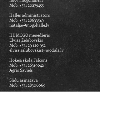
Mob.
+371 20279455
Halles administrators
Mob.
+371 28633549
natalja@mogohalle.lv
HK MOGO menedžeris
Elviss Želubovskis
Mob.
+371 29 120 952
elviss.zelubovskis@moduls.lv
Hokeja skola Falcons
Mob.
+371 26319042
Agris Saviels​​
Slidu asinātava
Mob.
+371 28306069
Darba laiks
Darba dienās: 9:00 - 18:00
ADRESE