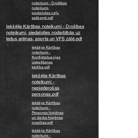
noteikumi - Drošības
noteikumi,
piedaloties ceļu
satiksmē.pdf
Iekšējie Kārtības noteikumi - Drošības
noteikumi, piedaloties nodarbībās uz
ledus arēnas, sporta un VFS zālē.pdf
Iekšējie Kārtības
noteikumi -
Konfliktsituacijas
izskatīšanas
kārtība.pdf
Iekšējie Kārtības
noteikumi -
nepiederošas
personas.pdf
Iekšējie Kārtības
noteikumi -
Personas higiēnas
un darba higiēnas
prasības.pdf
Iekšējie Kārtības
noteikumi -