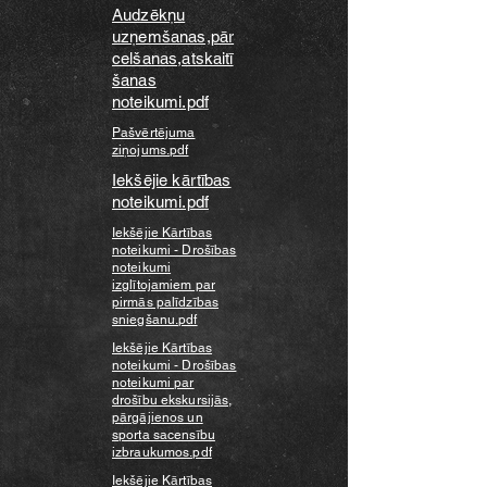
Audzēkņu
uzņemšanas,pār
celšanas,atskaitī
šanas
noteikumi.pdf
Pašvērtējuma
ziņojums.pdf
Iekšējie kārtības
noteikumi.pdf
Iekšējie Kārtības
noteikumi - Drošības
noteikumi
izglītojamiem par
pirmās palīdzības
sniegšanu.pdf
Iekšējie Kārtības
noteikumi - Drošības
noteikumi par
drošību ekskursijās,
pārgājienos un
sporta sacensību
izbraukumos.pdf
Iekšējie Kārtības