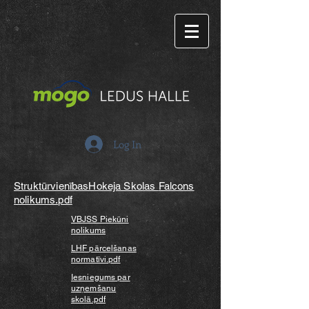
Log In
StruktūrvienībasHokeja Skolas
Falcons
nolikums.pdf
VBJSS Piekūni
nolikums
LHF pārcelšanas
normatīvi.pdf
Iesniegums par
uzņemšanu
skolā.pdf