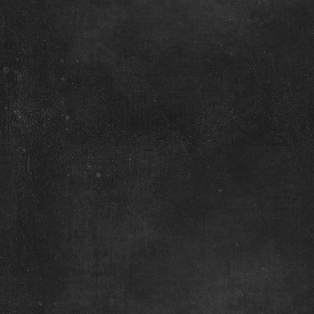
a
ā
:2
K