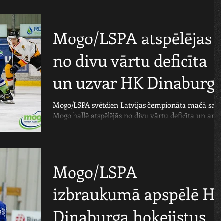
Mogo/LSPA atspēlējas
no divu vārtu deficīta
un uzvar HK Dinaburg
Mogo/LSPA svētdien Latvijas čempionāta mačā sav
Mogo hallē atspēlējās no divu vārtu deficīta un ar 4
uzvarēja HK Dinaburga hokejistus....
Mogo/LSPA
izbraukumā apspēlē H
Dinaburga hokejistus