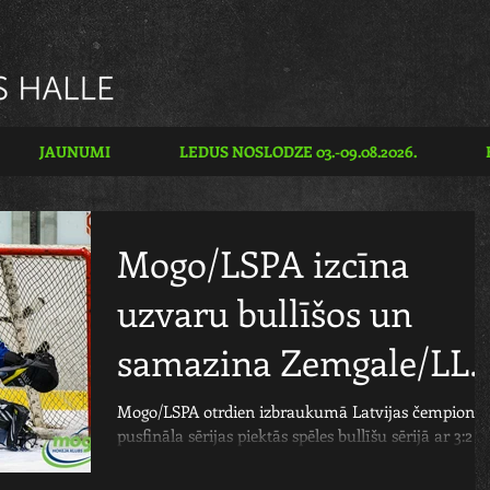
JAUNUMI
LEDUS NOSLODZE 03.-09.08.2026.
Mogo/LSPA izcīna
uzvaru bullīšos un
samazina Zemgale/LL
pārsvaru visā sērijā
Mogo/LSPA otrdien izbraukumā Latvijas čempionāt
pusfināla sērijas piektās spēles bullīšu sērijā ar 3:2
uzvarēja Jelgavas Zemgale/LLU...