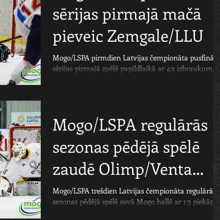
sērijas pirmajā mačā
pieveic Zemgale/LLU
Mogo/LSPA pirmdien Latvijas čempionāta pusfināla
sērijas pirmajā zpēlē papildlaikā ar 4:3 izbraukumā
uzvarēja Jelgavas Zemgale/LLU...
Mogo/LSPA regulārās
sezonas pēdējā spēlē
zaudē Olimp/Venta
2002
Mogo/LSPA trešdien Latvijas čempionāta regulārās
sezonas pēdējā spēlē savā Mogo hallē ar 1:3 piekāpā
Olimp/Venta 2002 hokejistiem....