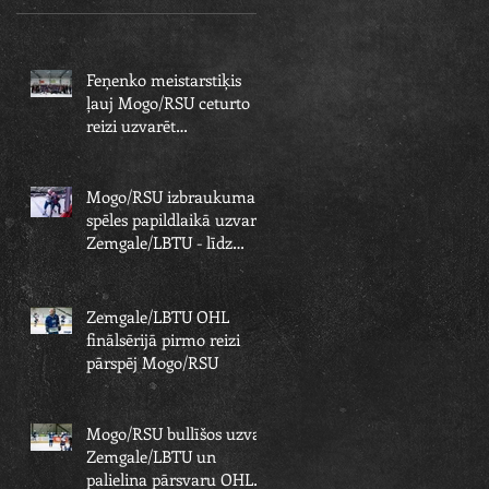
Feņenko meistarstiķis
ļauj Mogo/RSU ceturto
reizi uzvarēt
Zemgale/LBTU un izcīnīt
piekto čempionu
Mogo/RSU izbraukuma
spēles papildlaikā uzvar
Zemgale/LBTU - līdz
čempionu titulam paliek
viens solis
Zemgale/LBTU OHL
finālsērijā pirmo reizi
pārspēj Mogo/RSU
Mogo/RSU bullīšos uzvar
Zemgale/LBTU un
palielina pārsvaru OHL