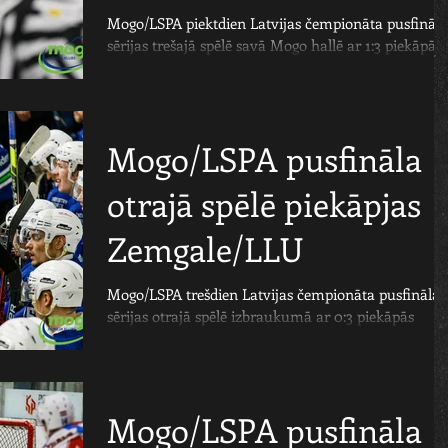
Mogo/LSPA piektdien Latvijas čempionāta pusfināla
sērijas trešajā spēlē savā Mogo hallē ar 1:3 piekāpās
Jelgavas Zemgale/LLU hokejistiem....
Mogo/LSPA pusfināla
otrajā spēlē piekāpjas
Zemgale/LLU
Mogo/LSPA trešdien Latvijas čempionāta pusfināla
sērijas otrajā spēlē izbraukumā ar 0:3 piekāpās
Jelgavas Zemgale/LLU hokejistiem....
Mogo/LSPA pusfināla