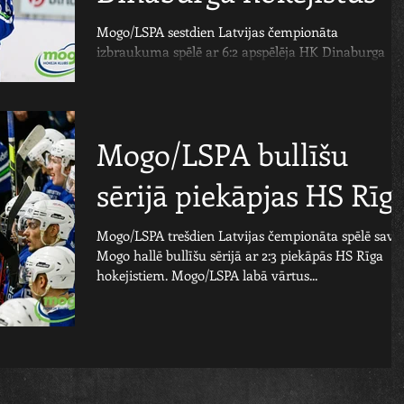
Mogo/LSPA sestdien Latvijas čempionāta
izbraukuma spēlē ar 6:2 apspēlēja HK Dinaburga
hokejistus. Mogo/LSPA labā divus vārtus guva...
Mogo/LSPA bullīšu
sērijā piekāpjas HS Rīg
Mogo/LSPA trešdien Latvijas čempionāta spēlē savā
Mogo hallē bullīšu sērijā ar 2:3 piekāpās HS Rīga
hokejistiem. Mogo/LSPA labā vārtus...