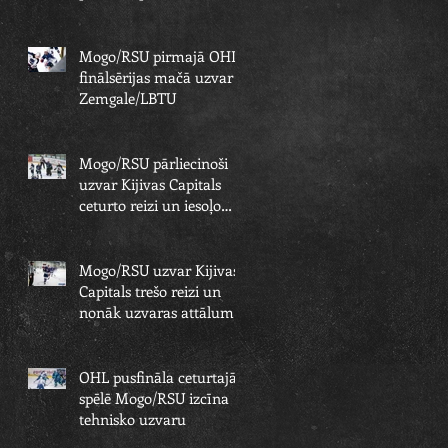
finālsērijā
Mogo/RSU pirmajā OHL
finālsērijas mačā uzvar
Zemgale/LBTU
Mogo/RSU pārliecinoši
uzvar Kijivas Capitals
ceturto reizi un iesoļo
OHL finālā
Mogo/RSU uzvar Kijivas
Capitals trešo reizi un
nonāk uzvaras attālumā
no OHL fināla
OHL pusfināla ceturtajā
spēlē Mogo/RSU izcīna
tehnisko uzvaru