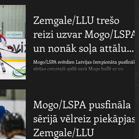
Zemgale/LLU trešo
reizi uzvar Mogo/LSPA
un nonāk soļa attālum
no fināla
Mogo/LSPA svētdien Latvijas čempionāta pusfināla
sērijas ceturtajā spēlē savā Mogo hallē ar 0:1
piekāpās Jelgavas Zemgale/LLU...
Mogo/LSPA pusfināla
sērijā vēlreiz piekāpjas
Zemgale/LLU