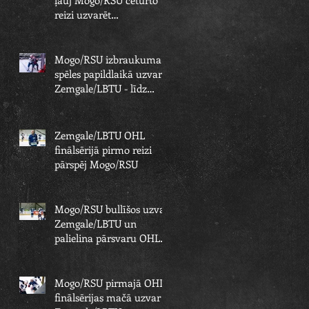
reizi uzvarēt
Zemgale/LBTU un izcīnīt
piekto čempionu
Mogo/RSU izbraukuma
spēles papildlaikā uzvar
Zemgale/LBTU - līdz
čempionu titulam paliek
viens solis
Zemgale/LBTU OHL
finālsērijā pirmo reizi
pārspēj Mogo/RSU
Mogo/RSU bullīšos uzvar
Zemgale/LBTU un
palielina pārsvaru OHL
finālsērijā
Mogo/RSU pirmajā OHL
finālsērijas mačā uzvar