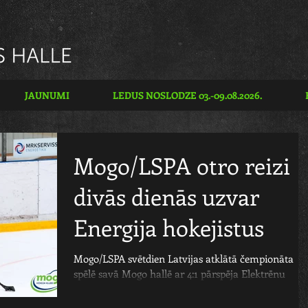
JAUNUMI
LEDUS NOSLODZE 03.-09.08.2026.
Mogo/LSPA otro reizi
divās dienās uzvar
Energija hokejistus
Mogo/LSPA svētdien Latvijas atklātā čempionāta
spēlē savā Mogo hallē ar 4:1 pārspēja Elektrēnu
Energija, uzvarot Lietuvas klubu otro...