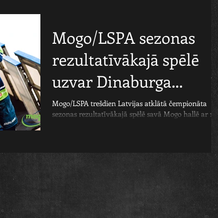
Mogo/LSPA sezonas
rezultatīvākajā spēlē
uzvar Dinaburga
hokejistus
Mogo/LSPA trešdien Latvijas atklātā čempionāta
sezonas rezultatīvākajā spēlē savā Mogo hallē ar 15:
uzvarēja Daugavpils Dinaburga...