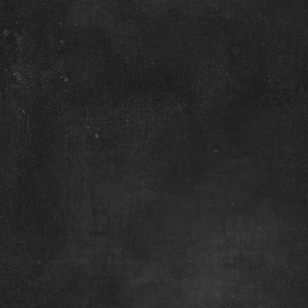
ā
ē
ā