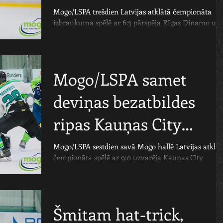
rekordu
Mogo/LSPA trešdien Latvijas atklātā čempionāta
izbraukuma spēlē ar 6:3 pārspēja Rīgas Dinamo un
izcīnīja 19.uzvaru kopš sezonas sākuma,...
Mogo/LSPA samet
deviņas bezatbildes
ripas Kauņas City
vārtos
Mogo/LSPA sestdien savā Mogo hallē Latvijas atklāt
čempionāta spēlē ar 9:0 uzvarēja Kauņas City
hokejistus. Mogo/LSPA labā pa diviem...
Šmitam hat-trick,