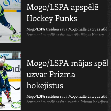
Mogo/LSPA apspēlē
Hockey Punks
Mogo/LSPA trešdien savā Mogo hallē Latvijas atklāt
čempionāta spēlē ar 6:2 uzvarēja Viļņas Hockey
Punks hokejistus. Mogo/LSPA labā trīs...
Mogo/LSPA mājas spēl
uzvar Prizma
hokejistus
Mogo/LSPA sestdien savā Mogo hallē Latvijas atklāt
čempionāta spēlē ar 6:1 uzvarēja Prizma hokejistus.
Mogo/LSPA labā divus vārtus guva...