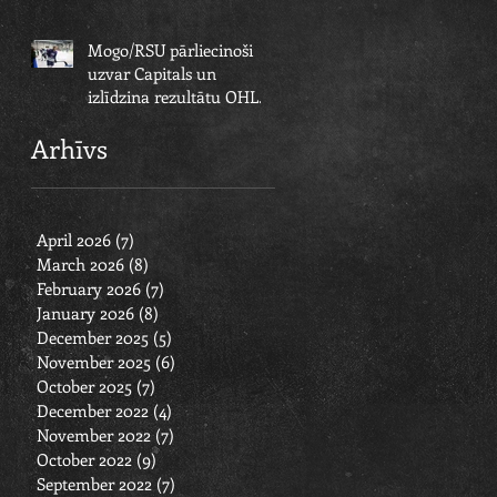
OHL pusfināla sērijā
Mogo/RSU pārliecinoši
uzvar Capitals un
izlīdzina rezultātu OHL
pusfināla sērijā
Arhīvs
April 2026
(7)
7 posts
March 2026
(8)
8 posts
February 2026
(7)
7 posts
January 2026
(8)
8 posts
December 2025
(5)
5 posts
November 2025
(6)
6 posts
October 2025
(7)
7 posts
December 2022
(4)
4 posts
November 2022
(7)
7 posts
October 2022
(9)
9 posts
September 2022
(7)
7 posts