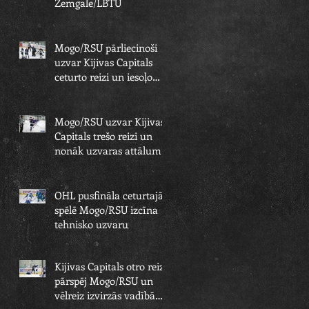
Zemgale/LBTU
Mogo/RSU pārliecinoši
uzvar Kijivas Capitals
ceturto reizi un iesoļo
OHL finālā
Mogo/RSU uzvar Kijivas
Capitals trešo reizi un
nonāk uzvaras attālumā
no OHL fināla
OHL pusfināla ceturtajā
spēlē Mogo/RSU izcīna
tehnisko uzvaru
Kijivas Capitals otro reizi
pārspēj Mogo/RSU un
vēlreiz izvirzās vadībā