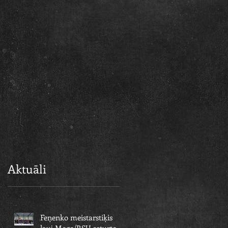
4
Aktuāli
Feņenko meistarstiķis
ļauj Mogo/RSU ceturto