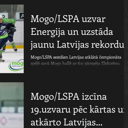
Mogo/LSPA uzvar
Energija un uzstāda
jaunu Latvijas rekordu
Mogo/LSPA sestdien Latvijas atklātā čempionāta
spēlē savā Mogo hallē ar 6:0 pārspēja Elektrēnu
Energija, kopš sezonas sākuma izcīnot...
Mogo/LSPA izcīna
19.uzvaru pēc kārtas u
atkārto Latvijas