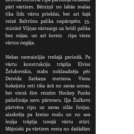
pāri vārtiem. Bērziņš no labās malas 
tika līdz vārtu priekšai, bet arī šajā 
reizē Baltrūns palika nepārspēts. 35. 
minūtē Viļņas vārtsargs uz brīdi palika 
bez nūjas, un arī šoreiz  ripa viesu 
vārtos negāja.
Nekas nemainījās trešajā periodā. Pa 
vārtu konstrukciju trāpīja Elviss 
Želubovskis, stabs noklaudzēja pēc 
Deivida Sarkaņa metiena. Viesu 
hokejistu reti tika ārā no savas zonas, 
bet vienā šīm reizēm Hockey Punks 
palielināja savu pārsvaru. Iļja Žučkovs 
pārtvēra ripu uz savas zilās līnijas, 
aizskrēja pa kreiso malu un no asa 
leņķa trāpīja tuvajā vārtu stūrī. 
Mājnieki pa vārtiem meta no dažādām 