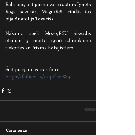
Baltrūns, bet pirmo vārtu autors Ignots 
Rags, savukārt Mogo/RSU rindās tas 
bija Anatolijs Tovarišs.
Nākamo spēli Mogo/RSU aizvadīs 
otrdien, 3. martā, 19:00 izbraukumā 
tiekoties ar Prizma hokejistiem. 
Šeit pieejami vairāk foto:
https://failiem.lv/u/qdfkav8892
Comments