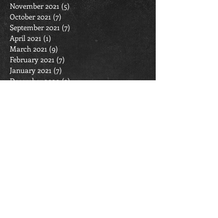
November 2021
(5)
5 posts
October 2021
(7)
7 posts
September 2021
(7)
7 posts
April 2021
(1)
1 post
March 2021
(9)
9 posts
February 2021
(7)
7 posts
January 2021
(7)
7 posts
December 2020
(2)
2 posts
November 2020
(5)
5 posts
October 2020
(6)
6 posts
September 2020
(6)
6 posts
August 2020
(2)
2 posts
March 2020
(2)
2 posts
February 2020
(6)
6 posts
January 2020
(7)
7 posts
December 2019
(4)
4 posts
November 2019
(4)
4 posts
October 2019
(11)
11 posts
September 2019
(6)
6 posts
April 2019
(1)
1 post