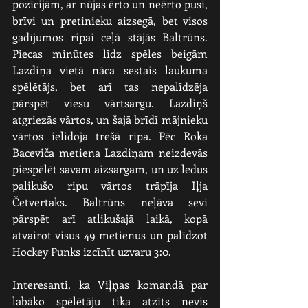
pozīcijām, ar nūjas ērto un neērto pusi, 
brīvi un pretinieku aizsegā, bet visos 
gadījumos ripai ceļā stājās Baltrūns. 
Piecas minūtes līdz spēles beigām 
Lazdiņa vietā nāca sestais laukuma 
spēlētājs, bet arī tas nepalīdzēja 
pārspēt viesu vārtsargu. Lazdiņš 
atgriezās vārtos, un šajā brīdī mājnieku 
vārtos ielidoja trešā ripa. Pēc Roka 
Baceviča metiena Lazdiņam neizdevās 
piespēlēt savam aizsargam, un uz ledus 
palikušo ripu vārtos trāpīja Iļja 
Četvertaks. Baltrūns neļāva sevi 
pārspēt arī atlikušajā laikā, kopā 
atvairot visus 49 metienus un palīdzot 
Hockey Punks izcīnīt uzvaru 3:0.
Interesanti, ka Viļņas komandā par 
labāko spēlētāju tika atzīts nevis 