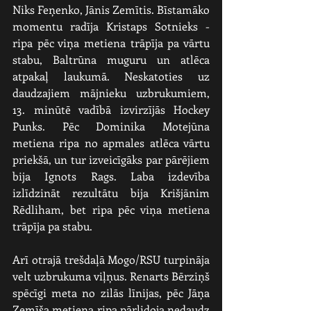
Niks Feņenko, Jānis Zemītis. Bīstamāko 
momentu radīja Kristaps Sotnieks - 
ripa pēc viņa metiena trāpīja pa vārtu 
stabu, Baltrūna muguru un atlēca 
atpakaļ laukumā. Neskatoties uz 
daudzajiem mājnieku uzbrukumiem, 
13. minūtē vadībā izvirzījās Hockey 
Punks. Pēc Dominika Motejūna 
metiena ripa no apmales atlēca vārtu 
priekšā, un tur izveicīgāks par pārējiem 
bija Ignots Rags. Laba izdevība 
izlīdzināt rezultātu bija Krišjānim 
Rēdliham, bet ripa pēc viņa metiena 
trāpīja pa stabu.
Arī otrajā trešdaļā Mogo/RSU turpināja 
velt uzbrukuma viļņus. Renarts Bērziņš 
spēcīgi meta no zilās līnijas, pēc Jāņa 
Zemīša metiena ripa pārlidoja nedaudz 