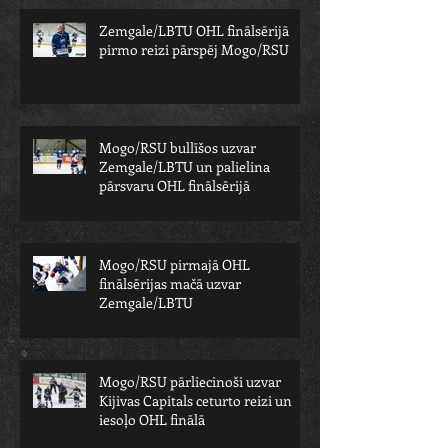
Zemgale/LBTU OHL finālsērijā
pirmo reizi pārspēj Mogo/RSU
Mogo/RSU bullīšos uzvar
Zemgale/LBTU un palielina
pārsvaru OHL finālsērijā
Mogo/RSU pirmajā OHL
finālsērijas mačā uzvar
Zemgale/LBTU
Mogo/RSU pārliecinoši uzvar
Kijivas Capitals ceturto reizi un
iesoļo OHL finālā