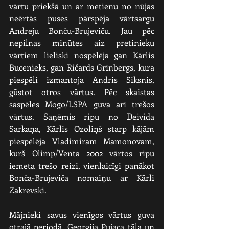
vārtu priekšā un ar metienu no nūjas 
neērtās puses pārspēja vārtsargu 
Andreju Bonču-Brujeviču. Jau pēc 
nepilnas minūtes aiz pretinieku 
vārtiem lieliski nospēlēja gan Kārlis 
Bucenieks, gan Ričards Grīnbergs, kura 
piespēli izmantoja Andris Siksnis, 
gūstot otros vārtus. Pēc skaistas 
saspēles Mogo/LSPA guva arī trešos 
vārtus. Saņēmis ripu no Deivida 
Sarkaņa, Kārlis Ozoliņš starp kājām 
piespēlēja Vladimiram Mamonovam, 
kurš Olimp/Venta 2002 vārtos ripu 
iemeta trešo reizi, vienlaicīgi panākot 
Bonča-Brujeviča nomaiņu ar Kārli 
Zakrevski.
Mājnieki savus vienīgos vārtus guva 
otrajā periodā. Georgija Pujaca tāla un 