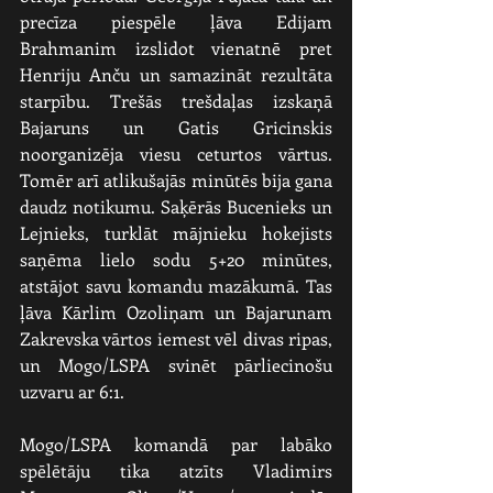
precīza piespēle ļāva Edijam 
Brahmanim izslidot vienatnē pret 
Henriju Anču un samazināt rezultāta 
starpību. Trešās trešdaļas izskaņā 
Bajaruns un Gatis Gricinskis 
noorganizēja viesu ceturtos vārtus. 
Tomēr arī atlikušajās minūtēs bija gana 
daudz notikumu. Saķērās Bucenieks un 
Lejnieks, turklāt mājnieku hokejists 
saņēma lielo sodu 5+20 minūtes, 
atstājot savu komandu mazākumā. Tas 
ļāva Kārlim Ozoliņam un Bajarunam 
Zakrevska vārtos iemest vēl divas ripas, 
un Mogo/LSPA svinēt pārliecinošu 
uzvaru ar 6:1.
Mogo/LSPA komandā par labāko 
spēlētāju tika atzīts Vladimirs 