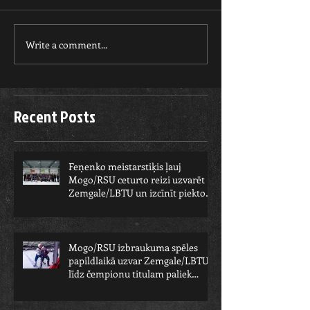
Write a comment...
Recent Posts
Feņenko meistarstiķis ļauj
Mogo/RSU ceturto reizi uzvarēt
Zemgale/LBTU un izcīnīt piekto
čempionu
Mogo/RSU izbraukuma spēles
papildlaikā uzvar Zemgale/LBTU -
līdz čempionu titulam paliek
viens solis