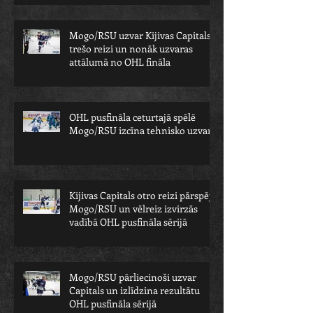
Mogo/RSU uzvar Kijivas Capitals
trešo reizi un nonāk uzvaras
attālumā no OHL fināla
OHL pusfināla ceturtajā spēlē
Mogo/RSU izcīna tehnisko uzvaru
Kijivas Capitals otro reizi pārspēj
Mogo/RSU un vēlreiz izvirzās
vadībā OHL pusfināla sērijā
Mogo/RSU pārliecinoši uzvar
Capitals un izlīdzina rezultātu
OHL pusfināla sērijā