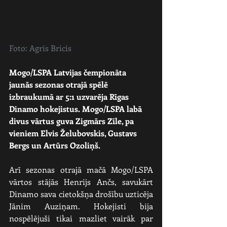
Foto: Agris Bricis
Mogo/LSPA Latvijas čempionāta 
jaunās sezonas otrajā spēlē 
izbraukumā ar 5:1 uzvarēja Rīgas 
Dinamo hokejistus. Mogo/LSPA labā 
divus vārtus guva Zigmārs Zīle, pa 
vieniem Elvis Želubovskis, Gustavs 
Bergs un Artūrs Ozoliņš.
Arī sezonas otrajā mačā Mogo/LSPA 
vārtos stājās Henrijs Ančs, savukārt 
Dinamo sava cietokšņa drošību uzticēja 
Jānim Auziņam. Hokejisti bija 
nospēlējuši tikai mazliet vairāk par 