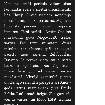
Līdz pat trešā perioda vidum abas 
komandas spēlēja krietni disciplinētāk, 
līdz Harijs Šmits viesiem nopelnīja 
noraidījumu par klupināšanu. Mājnieki 
hokejista pārsvaru šoreiz neprata 
izmanot. Tieši otrādi - Artūrs Ozoliņš 
mazākumā guva Mogo/LSPA trešos 
vārtus. Pēc trim minūtēm divas 
minūtes par bīstamu spēli ar augsti 
paceltu nūju saņēma Želubovskis. 
Dinamo Zakrevska vietā sūtīja sesto 
laukuma spēlētāju, kas Zigmāram 
Zīlem ļāva gūt vēl vienus vārtus 
mazākumā. Vienīgi 57.minūtē pirmo 
un vienīgo reizi tika pārspēts arī Ančs - 
goda vārtus mājniekiem guva Emīls 
Ezītis. Pašās mača beigās Zīle guva vēl 
vienus vārtus, un Mogo/LSPA izcīnīja 
uzvaru 5:1.