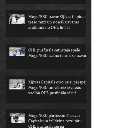
Mogo/RSU uzvar Kijivas Capitals
trešo reizi un nonāk uzvaras
attālumā no OHL fināla
OHL pusfināla ceturtajā spēlē
Mogo/RSU izcīna tehnisko uzvaru
Kijivas Capitals otro reizi pārspēj
Mogo/RSU un vēlreiz izvirzās
vadībā OHL pusfināla sērijā
Mogo/RSU pārliecinoši uzvar
Capitals un izlīdzina rezultātu
OHL pusfināla sērijā