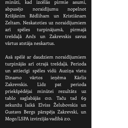
minūti, kad izcēlās pirmie asumi, 
abpusējo noraidījumu nopelnot 
Krišjānim Rēdliham un Kristiānam 
Zeltam. Neskatoties uz noraidījumiem 
arī spēles turpinājumā, pirmajā 
trešdaļā Ančs un Zakrevskis savus 
vārtus atstāja neskartus.
Asā spēlē ar daudziem noraidījumiem 
turpinājās arī otrajā trešdaļā. Perioda 
un attiecīgi spēles vidū Auziņa vietu 
Dinamo vārtos ieņēma Kārlis 
Zakrevskis. Līdz pat perioda 
priekšpēdējai minūtei rezultāts uz 
tablo saglabājās 0:0. Taču tad 69 
sekunžu laikā Elviss Želubovskis un 
Gustavs Bergs pārspēja Zakrevski, un 
Mogo/LSPA izvirzījās vadībā 2:0.