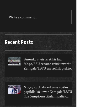
Write a comment...
Recent Posts
Feņenko meistarstiķis ļauj
Mogo/RSU ceturto reizi uzvarēt
Zemgale/LBTU un izcīnīt piekto
čempionu
Mogo/RSU izbraukuma spēles
papildlaikā uzvar Zemgale/LBTU -
līdz čempionu titulam paliek
viens solis