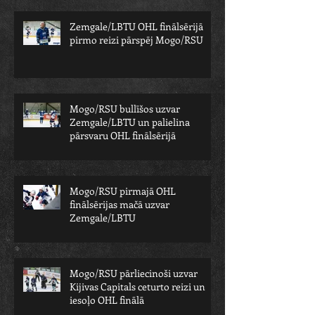
Zemgale/LBTU OHL finālsērijā
pirmo reizi pārspēj Mogo/RSU
Mogo/RSU bullīšos uzvar
Zemgale/LBTU un palielina
pārsvaru OHL finālsērijā
Mogo/RSU pirmajā OHL
finālsērijas mačā uzvar
Zemgale/LBTU
Mogo/RSU pārliecinoši uzvar
Kijivas Capitals ceturto reizi un
iesoļo OHL finālā