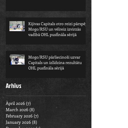
Kijivas Capitals otro reizi pārspēj
Mogo/RSU un vēlreiz izvirzās
vadībā OHL pusfināla sērijā
Mogo/RSU pārliecinoši uzvar
Capitals un izlīdzina rezultātu
OHL pusfināla sērijā
Arhīvs
April 2026
(7)
7 posts
March 2026
(8)
8 posts
February 2026
(7)
7 posts
January 2026
(8)
8 posts