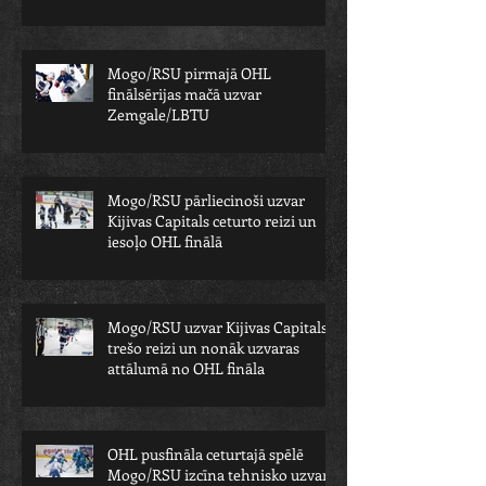
Mogo/RSU pirmajā OHL
finālsērijas mačā uzvar
Zemgale/LBTU
Mogo/RSU pārliecinoši uzvar
Kijivas Capitals ceturto reizi un
iesoļo OHL finālā
Mogo/RSU uzvar Kijivas Capitals
trešo reizi un nonāk uzvaras
attālumā no OHL fināla
OHL pusfināla ceturtajā spēlē
Mogo/RSU izcīna tehnisko uzvaru