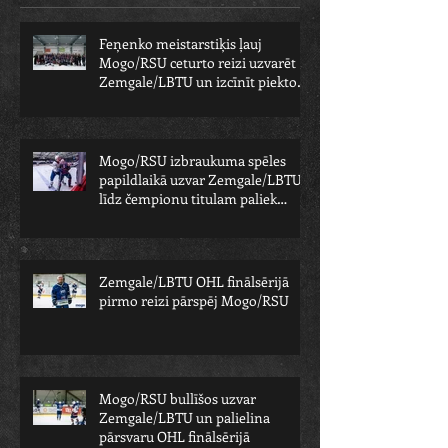
Feņenko meistarstiķis ļauj
Mogo/RSU ceturto reizi uzvarēt
Zemgale/LBTU un izcīnīt piekto
čempionu
Mogo/RSU izbraukuma spēles
papildlaikā uzvar Zemgale/LBTU -
līdz čempionu titulam paliek
viens solis
Zemgale/LBTU OHL finālsērijā
pirmo reizi pārspēj Mogo/RSU
Mogo/RSU bullīšos uzvar
Zemgale/LBTU un palielina
pārsvaru OHL finālsērijā