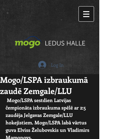
Log In
Mogo/LSPA izbraukumā
zaudē Zemgale/LLU
Mogo/LSPA sestdien Latvijas 
čempionāta izbraukuma spēlē ar 2:5 
zaudēja Jelgavas Zemgale/LLU 
hokejistiem. Mogo/LSPA labā vārtus 
guva Elviss Želubovskis un Vladimirs 
Mamonovs.