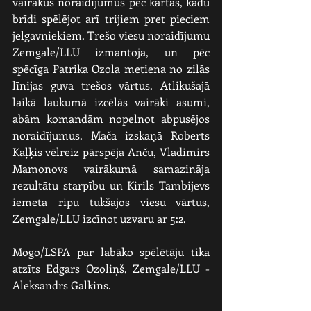
vairākus noraidījumus pēc kārtas, kādu 
brīdi spēlējot arī trijiem pret pieciem 
jelgavniekiem. Trešo viesu noraidījumu 
Zemgale/LLU izmantoja, un pēc 
spēcīga Patrika Ozola metiena no zilās 
līnijas guva trešos vārtus. Atlikušajā 
laikā laukumā izcēlās vairāki asumi, 
abām komandām nopelnot abpusējos 
noraidījumus. Mača izskaņā Roberts 
Kaļķis vēlreiz pārspēja Anču, Vladimirs 
Mamonovs vairākumā samazināja 
rezultātu starpību un Kirils Tambijevs 
iemeta ripu tukšajos viesu vārtus, 
Zemgale/LLU izcīnot uzvaru ar 5:2.
Mogo/LSPA par labāko spēlētāju tika 
atzīts Edgars Ozoliņš, Zemgale/LLU - 
Aleksandrs Galkins.