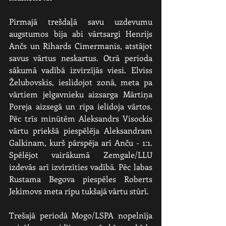
Pirmajā trešdaļā savu uzdevumu 
augstumos bija abi vārtsargi Henrijs 
Ančs un Rihards Cimermanis, atstājot 
savus vārtus neskartus. Otrā perioda 
sākumā vadībā izvirzījās viesi. Elviss 
Želubovskis, ieslidojot zonā, meta pa 
vārtiem jelgavnieku aizsarga Mārtiņa 
Poreja aizsegā un ripa ielidoja vārtos. 
Pēc trīs minūtēm Aleksandrs Visockis 
vārtu priekšā piespēlēja Aleksandram 
Galkinam, kurš pārspēja arī Anču - 1:1. 
Spēlējot vairākumā Zemgale/LLU 
izdevās arī izvirzīties vadībā. Pēc labas 
Rustama Begova piespēles Roberts 
Jekimovs meta ripu tukšajā vārtu stūrī.
Trešajā periodā Mogo/LSPA nopelnīja 