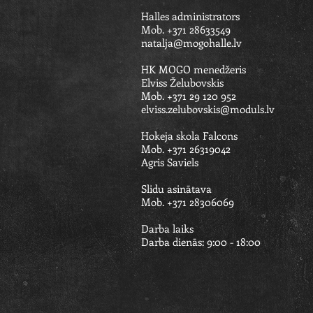
Halles administrators
Mob. +371 28633549
natalja@mogohalle.lv
HK MOGO menedžeris
Elviss Želubovskis
Mob. +371 29 120 952
elviss.zelubovskis@moduls.lv
Hokeja skola Falcons
Mob. +371 26319042
Agris Saviels​​
Slidu asinātava
Mob. +371 28306069
Darba laiks
Darba dienās: 9:00 - 18:00