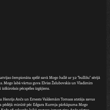
vijas čempionāta spēlē savā Mogo hallē ar 3:2 "bullīšu" sērijā 
. Mogo labā vārtus guva Elviss Želubovskis un Vladimirs 
škirošais pēcspēles izgājiens.  
ļu Henrijs Ančs un Ernests Valdemārs Tomass atstāja savus 
oda pēdējā minūtē pēc Edgara Kurmja pārkāpuma Mogo 
da 38 sekunžu laikā paguva iemest ripu Anča vārtos.