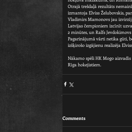
Otrajā trešdaļā rezultāts nemainī
izmantoja Elviss Želubovskis, pa
Vladimirs Mamonovs jau izvirzīj
Latvijas čempioniem izcīnīt uzva
2 minūtes, un Ralfs Jevdokimovs 
Pagarinājumā vārti netika gūti, be
izšķirošo izgājienu realizēja Elvis
Nākamo spēli HK Mogo aizvadīs se
Rīga hokejistiem. 
Comments