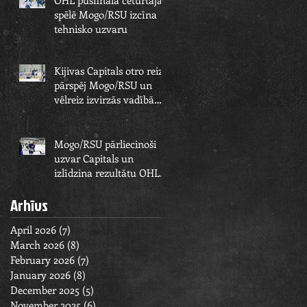
OHL pusfināla ceturtajā
spēlē Mogo/RSU izcīna
tehnisko uzvaru
Kijivas Capitals otro reizi
pārspēj Mogo/RSU un
vēlreiz izvirzās vadībā
OHL pusfināla sērijā
Mogo/RSU pārliecinoši
uzvar Capitals un
izlīdzina rezultātu OHL
pusfināla sērijā
Arhīvs
April 2026
(7)
7 posts
March 2026
(8)
8 posts
February 2026
(7)
7 posts
January 2026
(8)
8 posts
December 2025
(5)
5 posts
November 2025
(6)
6 posts