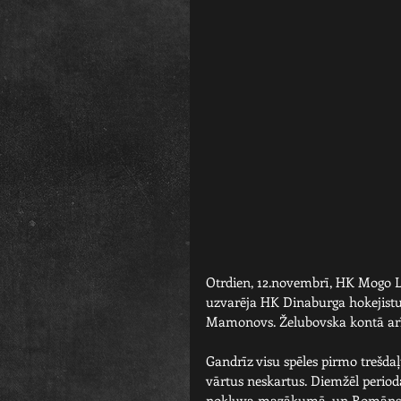
Otrdien, 12.novembrī, HK Mogo Lat
uzvarēja HK Dinaburga hokejistus
Mamonovs. Želubovska kontā arī iz
Gandrīz visu spēles pirmo trešda
vārtus neskartus. Diemžēl peri
nokļuva mazākumā, un Romāns Ke