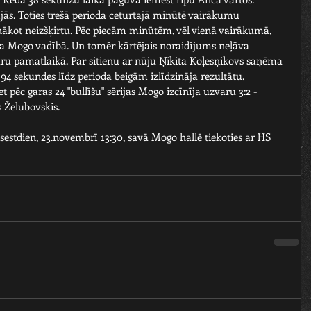
jās. Toties trešā perioda ceturtajā minūtē vairākumu 
nākot neizšķirtu. Pēc piecām minūtēm, vēl vienā vairākumā, 
a Mogo vadībā. Un tomēr kārtējais noraidījums neļāva 
ru pamatlaikā. Par sitienu ar nūju Ņikita Koļesņikovs saņēma 
94 sekundes līdz perioda beigām izlīdzināja rezultātu.
t pēc garas 24 "bullīšu" sērijas Mogo izcīnīja uzvaru 3:2 - 
s Želubovskis.
stdien, 23.novembrī 13:30, savā Mogo hallē tiekoties ar HS 