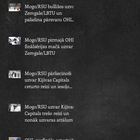
Mogo/RSU bullīšos uzvar
Zemgale/LBTU un
palielina pārsvaru OHL
finālsērijā
Mogo/RSU pirmajā OHL
finālsērijas mačā uzvar
Zemgale/LBTU
Mogo/RSU pārliecinoši
uzvar Kijivas Capitals
ceturto reizi un iesoļo
OHL finālā
Mogo/RSU uzvar Kijivas
Capitals trešo reizi un
nonāk uzvaras attālumā
no OHL fināla