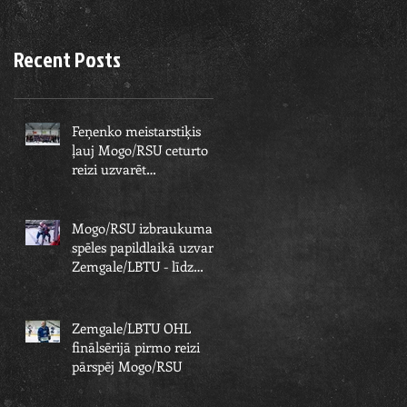
Recent Posts
Feņenko meistarstiķis
ļauj Mogo/RSU ceturto
reizi uzvarēt
Zemgale/LBTU un izcīnīt
piekto čempionu
Mogo/RSU izbraukuma
spēles papildlaikā uzvar
Zemgale/LBTU - līdz
čempionu titulam paliek
viens solis
Zemgale/LBTU OHL
finālsērijā pirmo reizi
pārspēj Mogo/RSU