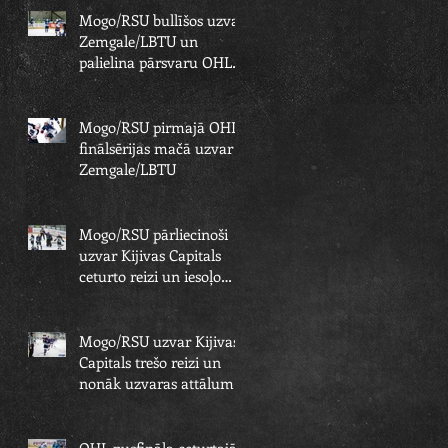
Mogo/RSU bullīšos uzvar
Zemgale/LBTU un
palielina pārsvaru OHL
finālsērijā
Mogo/RSU pirmajā OHL
finālsērijas mačā uzvar
Zemgale/LBTU
Mogo/RSU pārliecinoši
uzvar Kijivas Capitals
ceturto reizi un iesoļo
OHL finālā
Mogo/RSU uzvar Kijivas
Capitals trešo reizi un
nonāk uzvaras attālumā
no OHL fināla