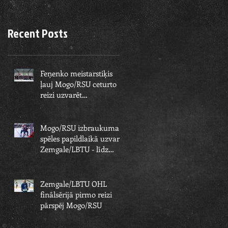
Recent Posts
Feņenko meistarstiķis
ļauj Mogo/RSU ceturto
reizi uzvarēt
Zemgale/LBTU un izcīnīt
piekto čempionu
Mogo/RSU izbraukuma
spēles papildlaikā uzvar
Zemgale/LBTU - līdz
čempionu titulam paliek
viens solis
Zemgale/LBTU OHL
finālsērijā pirmo reizi
pārspēj Mogo/RSU