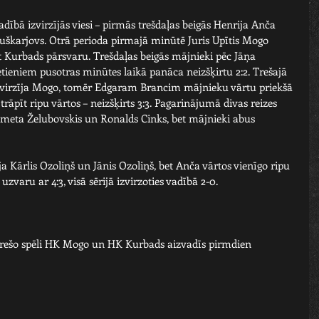
dībā izvirzījās viesi – pirmās trešdaļas beigās Henrija Anča 
uškarjovs. Otrā perioda pirmajā minūtē Juris Upītis Mogo 
ot Kurbads pārsvaru. Trešdaļas beigās mājnieki pēc Jāņa 
ieniem pusotras minūtes laikā panāca neizšķirtu 2:2. Trešajā 
izvirzīja Mogo, tomēr Edgaram Brancim mājnieku vārtu priekšā 
trāpīt ripu vārtos – neizšķirts 3:3. Pagarinājumā divas reizes 
zmeta Želubovskis un Ronalds Cinks, bet mājnieki abus 
ja Kārlis Ozoliņš un Jānis Ozoliņš, bet Anča vārtos vienīgo ripu 
zvaru ar 4:3, visā sērijā izvirzoties vadībā 2-0.
 trešo spēli HK Mogo un HK Kurbads aizvadīs pirmdien 
 