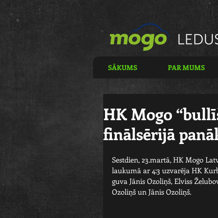
SĀKUMS
PAR MUMS
HK Mogo “bullī
finālsērijā panā
Sestdien, 23.martā, HK Mogo Latvi
laukumā ar 4:3 uzvarēja HK Kurbad
guva Jānis Ozoliņš, Elviss Želubov
Ozoliņš un Jānis Ozoliņš.