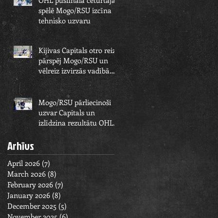
OHL pusfināla ceturtajā
spēlē Mogo/RSU izcīna
tehnisko uzvaru
Kijivas Capitals otro reizi
pārspēj Mogo/RSU un
vēlreiz izvirzās vadībā
OHL pusfināla sērijā
Mogo/RSU pārliecinoši
uzvar Capitals un
izlīdzina rezultātu OHL
pusfināla sērijā
Arhīvs
April 2026
(7)
7 posts
March 2026
(8)
8 posts
February 2026
(7)
7 posts
January 2026
(8)
8 posts
December 2025
(5)
5 posts
November 2025
(6)
6 posts