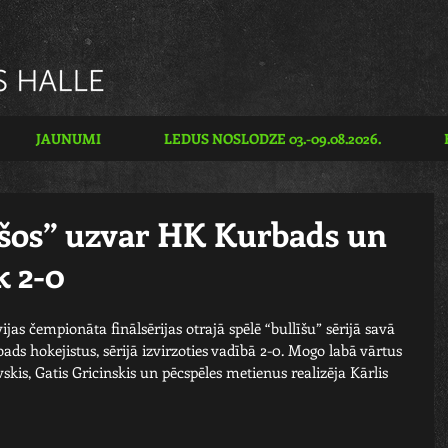
JAUNUMI
LEDUS NOSLODZE 03.-09.08.2026.
šos” uzvar HK Kurbads un
k 2-0
jas čempionāta finālsērijas otrajā spēlē “bullīšu” sērijā savā 
s hokejistus, sērijā izvirzoties vadībā 2-0. Mogo labā vārtus 
skis, Gatis Gricinskis un pēcspēles metienus realizēja Kārlis 