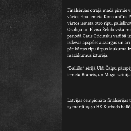
Finālsērijas otrajā mačā pirmie va
vārtos ripu iemeta Konstantīns P
vārtos iemeta otro ripu, palielin
Ozoliņa un Elvisa Želubovska met
periodā Gatis Gricinskis vadībā 
izdevās apspēlēt aizsargus un arī 
pēc kārtas ripu ārpus laukuma i
mazākumus izturēja.
“Bullīšu” sērijā Uldi Čalpu pārspē
iemeta Brancis, un Mogo izcīnīja u
Latvijas čempionāta finālsērijas
25.martā 19:40 HK Kurbads hallē.