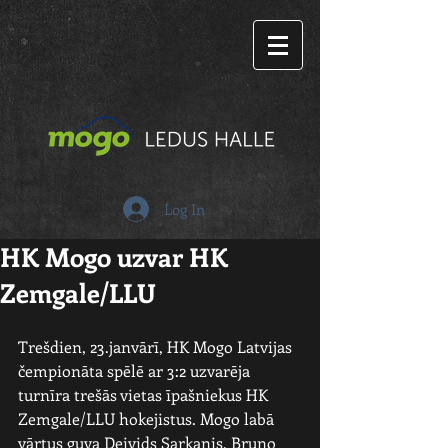
Log In
HK Mogo uzvar HK
Zemgale/LLU
Trešdien, 23.janvārī, HK Mogo Latvijas 
čempionāta spēlē ar 3:2 uzvarēja 
turnīra trešās vietas īpašniekus HK 
Zemgale/LLU hokejistus. Mogo labā 
vārtus guva Deivids Sarkanis, Bruno 