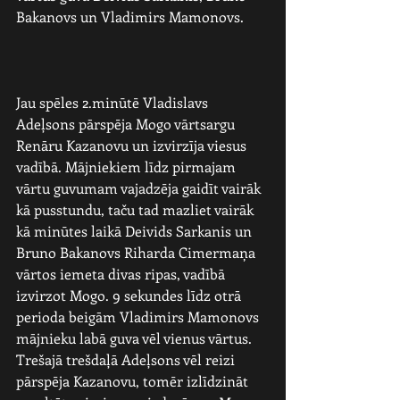
Bakanovs un Vladimirs Mamonovs.
Jau spēles 2.minūtē Vladislavs 
Adeļsons pārspēja Mogo vārtsargu 
Renāru Kazanovu un izvirzīja viesus 
vadībā. Mājniekiem līdz pirmajam 
vārtu guvumam vajadzēja gaidīt vairāk 
kā pusstundu, taču tad mazliet vairāk 
kā minūtes laikā Deivids Sarkanis un 
Bruno Bakanovs Riharda Cimermaņa 
vārtos iemeta divas ripas, vadībā 
izvirzot Mogo. 9 sekundes līdz otrā 
perioda beigām Vladimirs Mamonovs 
mājnieku labā guva vēl vienus vārtus. 
Trešajā trešdaļā Adeļsons vēl reizi 
pārspēja Kazanovu, tomēr izlīdzināt 