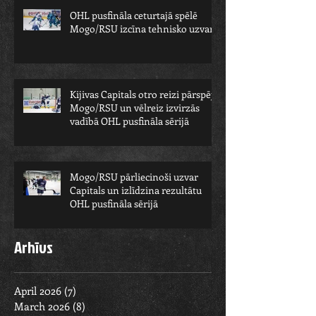
OHL pusfināla ceturtajā spēlē
Mogo/RSU izcīna tehnisko uzvaru
Kijivas Capitals otro reizi pārspēj
Mogo/RSU un vēlreiz izvirzās
vadībā OHL pusfināla sērijā
Mogo/RSU pārliecinoši uzvar
Capitals un izlīdzina rezultātu
OHL pusfināla sērijā
Arhīvs
April 2026
(7)
7 posts
March 2026
(8)
8 posts