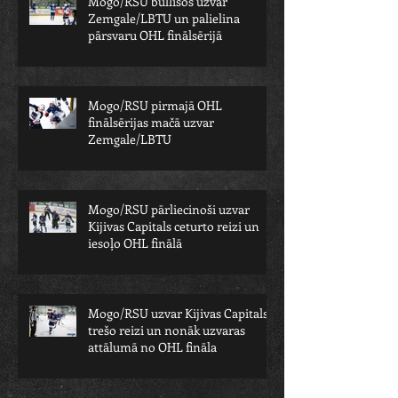
Mogo/RSU bullīšos uzvar
Zemgale/LBTU un palielina
pārsvaru OHL finālsērijā
Mogo/RSU pirmajā OHL
finālsērijas mačā uzvar
Zemgale/LBTU
Mogo/RSU pārliecinoši uzvar
Kijivas Capitals ceturto reizi un
iesoļo OHL finālā
Mogo/RSU uzvar Kijivas Capitals
trešo reizi un nonāk uzvaras
attālumā no OHL fināla