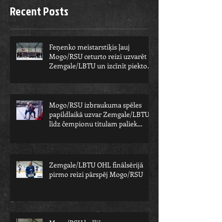
Recent Posts
Feņenko meistarstiķis ļauj
Mogo/RSU ceturto reizi uzvarēt
Zemgale/LBTU un izcīnīt piekto
čempionu
Mogo/RSU izbraukuma spēles
papildlaikā uzvar Zemgale/LBTU -
līdz čempionu titulam paliek
viens solis
Zemgale/LBTU OHL finālsērijā
pirmo reizi pārspēj Mogo/RSU