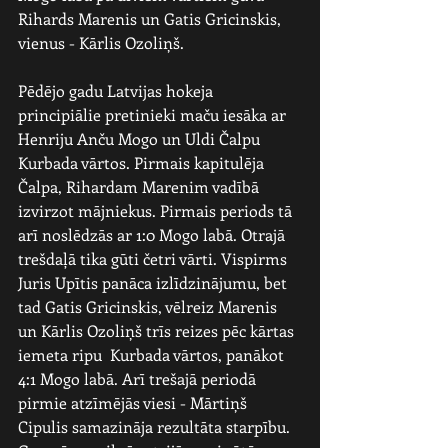
Rihards Marenis un Gatis Gricinskis, 
vienus - Kārlis Ozoliņš.
Pēdējo gadu Latvijas hokeja 
principiālie pretinieki maču iesāka ar 
Henriju Anču Mogo un Uldi Čalpu 
Kurbada vārtos. Pirmais kapitulēja 
Čalpa, Rihardam Marenim vadībā 
izvirzot mājniekus. Pirmais periods tā 
arī noslēdzās ar 1:0 Mogo labā. Otrajā 
trešdaļā tika gūti četri vārti. Vispirms 
Juris Upītis panāca izlīdzinājumu, bet 
tad Gatis Gricinskis, vēlreiz Marenis 
un Kārlis Ozoliņš trīs reizes pēc kārtas 
iemeta ripu  Kurbada vārtos, panākot 
4:1 Mogo labā. Arī trešajā periodā 
pirmie atzīmējās viesi - Mārtiņš 
Cipulis samazināja rezultāta starpību. 