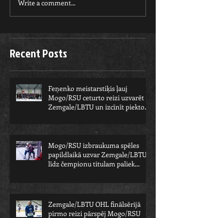
Write a comment...
Recent Posts
Feņenko meistarstiķis ļauj
Mogo/RSU ceturto reizi uzvarēt
Zemgale/LBTU un izcīnīt piekto
čempionu
Mogo/RSU izbraukuma spēles
papildlaikā uzvar Zemgale/LBTU -
līdz čempionu titulam paliek
viens solis
Zemgale/LBTU OHL finālsērijā
pirmo reizi pārspēj Mogo/RSU