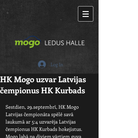
Log In
HK Mogo uzvar Latvijas
čempionus HK Kurbads
Sestdien, 29.septembrī, HK Mogo 
Latvijas čempionāta spēlē savā 
laukumā ar 5:4 uzvarēja Latvijas 
čempionus HK Kurbads hokejistus. 
Mogo labā pa diviem vārtiem guva 