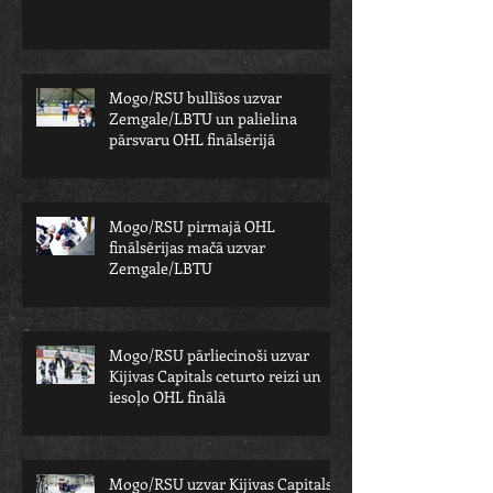
Mogo/RSU bullīšos uzvar
Zemgale/LBTU un palielina
pārsvaru OHL finālsērijā
Mogo/RSU pirmajā OHL
finālsērijas mačā uzvar
Zemgale/LBTU
Mogo/RSU pārliecinoši uzvar
Kijivas Capitals ceturto reizi un
iesoļo OHL finālā
Mogo/RSU uzvar Kijivas Capitals