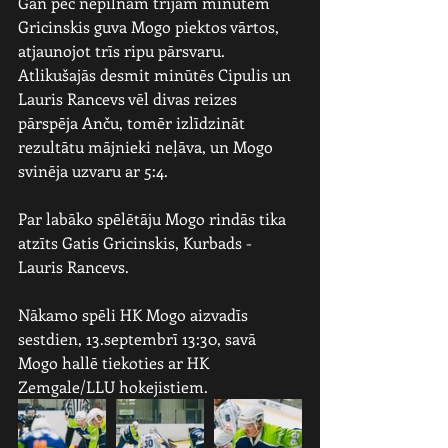
Gan pēc nepilnām trijām minūtēm 
Gricinskis guva Mogo piektos vārtos, 
atjaunojot trīs ripu pārsvaru. 
Atlikušajās desmit minūtēs Cipulis un 
Lauris Rancevs vēl divas reizes 
pārspēja Anču, tomēr izlīdzināt 
rezultātu mājnieki neļāva, un Mogo 
svinēja uzvaru ar 5:4.
Par labāko spēlētāju Mogo rindās tika 
atzīts Gatis Gricinskis, Kurbads - 
Lauris Rancevs.
Nākamo spēli HK Mogo aizvadīs 
sestdien, 13.septembrī 13:30, savā 
Mogo hallē tiekoties ar HK 
Zemgale/LLU hokejistiem.