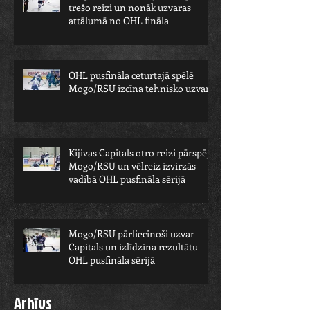
trešo reizi un nonāk uzvaras
attālumā no OHL fināla
OHL pusfināla ceturtajā spēlē
Mogo/RSU izcīna tehnisko uzvaru
Kijivas Capitals otro reizi pārspēj
Mogo/RSU un vēlreiz izvirzās
vadībā OHL pusfināla sērijā
Mogo/RSU pārliecinoši uzvar
Capitals un izlīdzina rezultātu
OHL pusfināla sērijā
Arhīvs