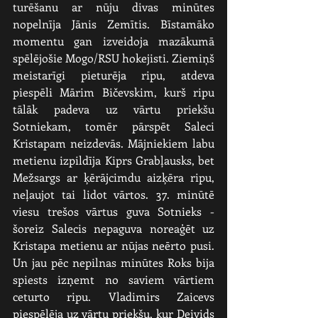
turēšanu ar nūju divas minūtes 
nopelnīja Jānis Zemītis. Bīstamāko 
momentu gan izveidoja mazākumā 
spēlējošie Mogo/RSU hokejisti. Ziemiņš 
meistarīgi pieturēja ripu, atdeva 
piespēli Mārim Bičevskim, kurš ripu 
tālāk padeva uz vārtu priekšu 
Sotniekam, tomēr pārspēt Saleci 
Kristapam neizdevās. Mājniekiem labu 
metienu izpildīja Kiprs Grabļausks, bet 
Mežsargs ar ķērājcimdu aizķēra ripu, 
neļaujot tai lidot vārtos. 37. minūtē 
viesu trešos vārtus guva Sotnieks - 
šoreiz Salecis nepaguva noreaģēt uz 
Kristapa metienu ar nūjas neērto pusi. 
Un jau pēc nepilnas minūtes Roks bija 
spiests izņemt no saviem vārtiem 
ceturto ripu. Vladimirs Zaicevs 
piespēlēja uz vārtu priekšu, kur Deivids 