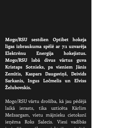
Mogo/RSU sestdien Optibet hokeja 
līgas izbraukuma spēlē ar 7:1 uzvarēja 
Elektrēnu Energija hokejistus. 
Mogo/RSU labā divus vārtus guva 
Kristaps Sotnieks, pa vieniem Jānis 
Zemītis, Kaspars Daugaviņš, Deivids 
Sarkanis, Ingus Ločmelis un Elviss 
Želubovskis.
Mogo/RSU vārtu drošība, kā jau pēdējā 
laikā ierasts, tika uzticēta Kārlim 
Mežsargam, vietu mājnieku cietoksnī 
ieņēma Roks Salecis. Viesi vadībās 