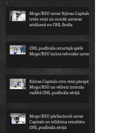
Mogo/RSU uzvar Kijivas Capitals
trešo reizi un nonāk uzvaras
attālumā no OHL fināla
OHL pusfināla ceturtajā spēlē
Mogo/RSU izcīna tehnisko uzvaru
Kijivas Capitals otro reizi pārspēj
Mogo/RSU un vēlreiz izvirzās
vadībā OHL pusfināla sērijā
Mogo/RSU pārliecinoši uzvar
Capitals un izlīdzina rezultātu
OHL pusfināla sērijā