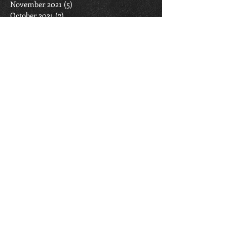
November 2021
(5)
5 posts
October 2021
(7)
7 posts
September 2021
(7)
7 posts
April 2021
(1)
1 post
March 2021
(9)
9 posts
February 2021
(7)
7 posts
January 2021
(7)
7 posts
December 2020
(2)
2 posts
November 2020
(5)
5 posts
October 2020
(6)
6 posts
September 2020
(6)
6 posts
August 2020
(2)
2 posts
March 2020
(2)
2 posts
February 2020
(6)
6 posts
January 2020
(7)
7 posts
December 2019
(4)
4 posts
November 2019
(4)
4 posts
October 2019
(11)
11 posts
September 2019
(6)
6 posts
April 2019
(1)
1 post