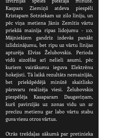
izvirzījās spēles piektajā minūtē. 
Kaspars Ziemiņš atdeva piespēli 
Kristapam Sotniekam uz zilo līniju, un 
pēc viņa metiena Jānis Zemītis vārtu 
priekšā mainīja ripas lidojumu - 1:0. 
Mājniekiem gandrīz izdevās panākt 
izlīdzinājumu, bet ripu uz vārtu līnijas 
apturēja Elviss Želubovskis. Perioda 
vidū aizcēlās arī nelieli asumi, pēc 
kuriem vairākumu ieguva Elektrēnu 
hokejisti. Tā laikā rezultāts nemainījās, 
bet priekšpēdējā minūtē skaitlisko 
pārsvaru realizēja viesi. Želubovskis 
piespēlēja Kasaparam Daugaviņam, 
kurš pavirzījās uz zonas vidu un ar 
precīzu metienu gar labo vārtu stabu 
guva viesu otros vārtus.
Otrās trešdaļas sākumā par pretinieka 