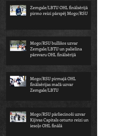
Zemgale/LBTU OHL finālsērijā
pirmo reizi pārspēj Mogo/RSU
Mogo/RSU bullīšos uzvar
Zemgale/LBTU un palielina
pārsvaru OHL finālsērijā
Mogo/RSU pirmajā OHL
finālsērijas mačā uzvar
Zemgale/LBTU
Mogo/RSU pārliecinoši uzvar
Kijivas Capitals ceturto reizi un
iesoļo OHL finālā