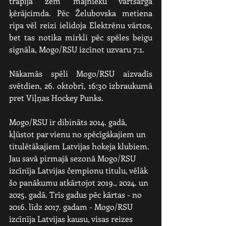
trāpīja zem mājnieku vārtsarga 
ķērājcimda. Pēc Želubovska metiena 
ripa vēl reizi ielidoja Elektrēnu vārtos, 
bet tas notika mirkli pēc spēles beigu 
signāla, Mogo/RSU izcīnot uzvaru 7:1.
Nākamās spēli Mogo/RSU aizvadīs 
svētdien, 26. oktobrī, 16:30 izbraukumā 
pret Viļņas Hockey Punks.
Mogo/RSU ir dibināts 2014. gadā, 
kļūstot par vienu no spēcīgākajiem un 
titulētākajiem Latvijas hokeja klubiem. 
Jau savā pirmajā sezonā Mogo/RSU 
izcīnīja Latvijas čempionu titulu, vēlāk 
šo panākumu atkārtojot 2019., 2024. un 
2025. gadā. Trīs gadus pēc kārtas - no 
2016. līdz 2017. gadam - Mogo/RSU 
izcīnīja Latvijas kausu, visas reizes 