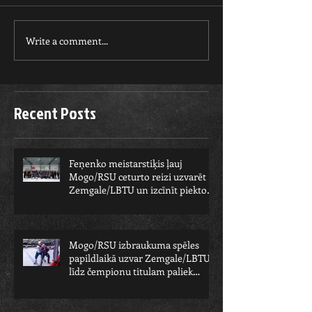
Write a comment...
Recent Posts
Feņenko meistarstiķis ļauj
Mogo/RSU ceturto reizi uzvarēt
Zemgale/LBTU un izcīnīt piekto
čempionu
Mogo/RSU izbraukuma spēles
papildlaikā uzvar Zemgale/LBTU -
līdz čempionu titulam paliek
viens solis