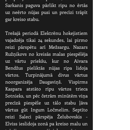
Sarkanis paguva pārlikt ripu no ērtās 
uz neērto nūjas pusi un precīzi trāpīt 
gar kreiso stabu.
Trešajā periodā Elektrēnu hokejistiem 
vajadzēja tikai 24 sekundes, lai pirmo 
reizi pārspētu arī Mežsargu. Nazars 
Ružņikovs no kreisās malas piespēlēja 
uz vārtu priekšu, kur no Aivara 
Bendžus pieliktās nūjas ripa lidoja 
vārtos. Turpinājumā divus vārtus 
noorganizēja Daugaviņš. Vispirms 
Kaspara atstāto ripu vārtos trieca 
Sotnieks, un pēc četrām minūtēm viņa 
precīzā piespēle uz tālo stabu ļāva 
vārtus gūt Ingum Ločmelim. Septīto 
reizi Saleci pārspēja Želubovskis - 
Elviss ieslidoja zonā pa kreiso malu un 