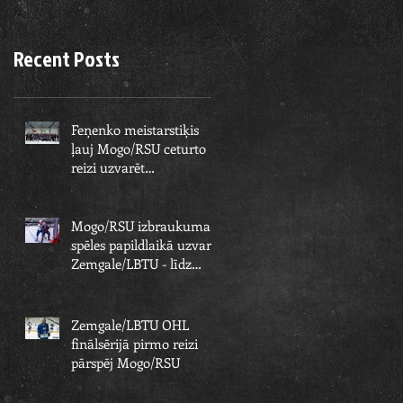
Recent Posts
Feņenko meistarstiķis
ļauj Mogo/RSU ceturto
reizi uzvarēt
Zemgale/LBTU un izcīnīt
piekto čempionu
Mogo/RSU izbraukuma
spēles papildlaikā uzvar
Zemgale/LBTU - līdz
čempionu titulam paliek
viens solis
Zemgale/LBTU OHL
finālsērijā pirmo reizi
pārspēj Mogo/RSU