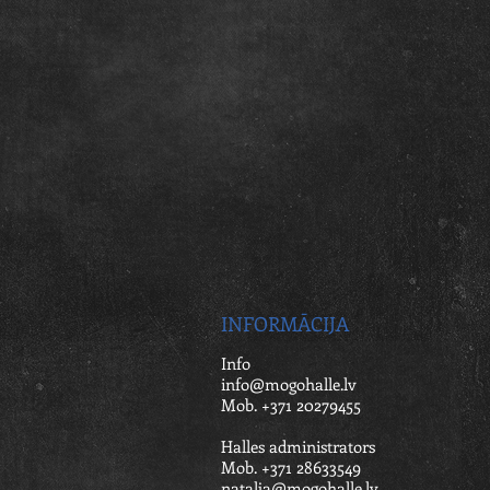
INFORMĀCIJA
Info
info@mogohalle.lv
Mob. +371 20279455
Halles administrators
Mob. +371 28633549
natalja@mogohalle.lv