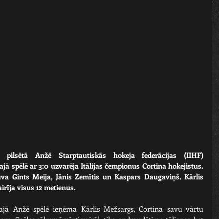
pilsētā Anžē Starptautiskās hokeja federācijas (IIHF) 
ā spēlē ar 3:0 uzvarēja Itālijas čempionus Cortina hokejistus. 
a Gints Meija, Jānis Zemītis un Kaspars Daugaviņš. Kārlis 
rīja visus 12 metienus.
ajā Anžē spēlē ieņēma Kārlis Mežsargs, Cortina savu vārtu 