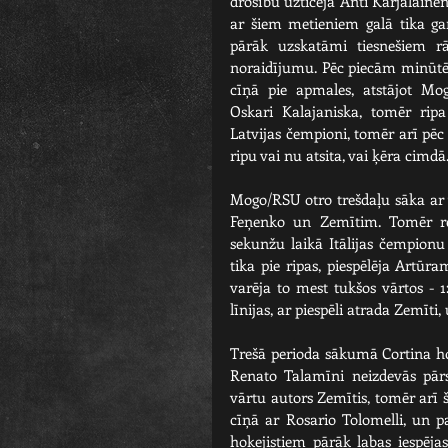
drošību uzticēja Anti Karjalainen
ar šiem metieniem galā tika ga
pārāk uzskatāmi tiesnešiem rā
noraidījumu. Pēc piecām minūtē
cīņā pie apmales, atstājot M
Oskari Kalajaniska, tomēr ripa
Latvijas čempioni, tomēr arī pē
ripu vai nu atsita, vai ķēra cimdā
Mogo/RSU otro trešdaļu sāka a
Feņenko un Zemītim. Tomēr rez
sekunžu laikā Itālijas čempionu 
tika pie ripas, piespēlēja Artū
varēja to mest tukšos vārtos - 1:
līnijas, ar piespēli atrada Zemīti,
Trešā perioda sākumā Cortina hoke
Renato Talamīni neizdevās pārs
vārtu autors Zemītis, tomēr arī š
cīņā ar Rosario Tolomelli, un p
hokejistiem pārāk labas iespēja