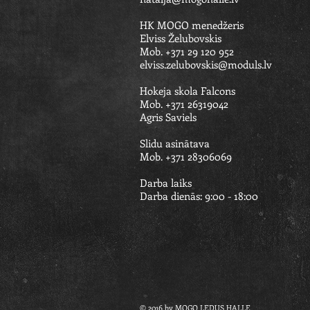
HK MOGO menedžeris
Elviss Želubovskis
Mob. +371 29 120 952
elviss.zelubovskis@moduls.lv
Hokeja skola Falcons
Mob. +371 26319042
Agris Saviels​​
Slidu asinātava
Mob. +371 28306069
Darba laiks
Darba dienās: 9:00 - 18:00
© 2016 by MOGO LEDUS HALLE