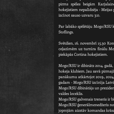
pirms spēles beigām Karjalaine
hokejistiem nepalīdzēja - Meijas
izcīnot sauso uzvaru 3:0.
Par labāko spēlētāju Mogo/RSU k
Stoflings.
Svētdien, 16. novembrī 15.30 Kon
ceļazīmēm uz turnīra finālu Mog
piekāpās Cortina hokejistiem.
Mogo/RSU ir dibināts 2014. gadā, 
hokeja klubiem. Jau savā pirmajā
panākumu atkārtojot 2019., 2024. 
gadam - Mogo/RSU izcīnīja Latvij
Mogo/RSU dibinātājs un prezidents
valdes loceklis.
Mogo/RSU galvenais treneris ir bij
Mogo/RSU ģenerālmenedžeris no k
joprojām aizstāv komandas krās