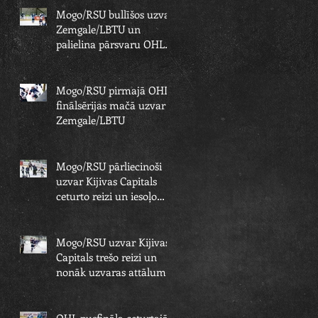
Mogo/RSU bullīšos uzvar
Zemgale/LBTU un
palielina pārsvaru OHL
finālsērijā
Mogo/RSU pirmajā OHL
finālsērijas mačā uzvar
Zemgale/LBTU
Mogo/RSU pārliecinoši
uzvar Kijivas Capitals
ceturto reizi un iesoļo
OHL finālā
Mogo/RSU uzvar Kijivas
Capitals trešo reizi un
nonāk uzvaras attālumā
no OHL fināla