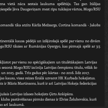
na vietā nāca sestais laukuma spēlētājs. Tas gan Itālijas 
 piespēle ļāva Daugaviņam mest ripu tukšajos vārtos, Mogo/RSU 
omandā tika atzīts Kārlis Mežsargs, Cortina komandā - Jakobs 
tinentālā kausa pēdējā un izšķirošajā spēlē par vienu no divām 
o/RSU tiksies ar Rumānijas Gyergyo, kas pirmajā spēlē ar 3:5 
kļūstot par vienu no spēcīgākajiem un titulētākajiem Latvijas 
 sezonā Mogo/RSU izcīnīja Latvijas čempionu titulu, vēlāk šo 
un 2025. gadā. Trīs gadus pēc kārtas - no 2016. līdz 2017. 
as kausu, visas reizes finālā uzvarot HK Kurbads hokejistus.
 ir Māris Martinsons, kurš ir arī Latvijas Hokeja federācijas 
ušais Latvijas izlases hokejists Ģirts Ankipāns.
luba pastāvēšanas pirmās dienas ir Elviss Želubovskis, kurš 
as arī laukumā.