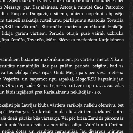
am. Spēles sākumā vārti vairāk tika apdraudēti no tālienes, bet 
n Mežsags, gan Karjalainens. Astotajā minūtē Čads Petroniro 
dīja Kaspara Daugaviņa sitienu, abiem nopelnot abpusējo 
m tiesneši saskatīja noteikumu pārkāpumu Anatolija Tovariša 
ogo/RSU mazākumā. Bīstamāko metienu vairākumā izpildīja 
 lidoja garām vārtiem. Perioda otrajā pusē vairāk uzbruka 
c Jāņa Zemīša, Tovariša, Māra Bičevska metieniem Karjalainens 
.
r vairākiem bīstamiem uzbrukumiem, pa vārtiem metot Nikam 
ultāts nemainījās līdz pat pašām perioda beigām, kad 72 
vārtos ielidoja divas ripas. Gints Meija pats pēc sava metiena 
ram Veģerim, un, saņemot ripu atpakaļ, Mogo/RSU kapteinis jau 
0. Otrajā epizodē Reinis Lejnieks pārtvēra ripu uz savas zilās 
 un Jānis izgājienā pret Karjalainenu nekļūdījās - 2:0.
jisti pie Latvijas kluba vārtiem sarīkoja nelielu ofensīvu, bet 
pēt Mežsargu. No kreisās malas līdz vārtiem aizlauzās otro 
ajā duelī pārāks bija vārtsargs. Vēl pēc brīža Zemītis pārcentās 
ar klupināšanu devās uz noraidīto soliņu. Vairākumā Cortina 
s netika dotas, un rezultāts nemainījās. Jau divarpus minūtes 