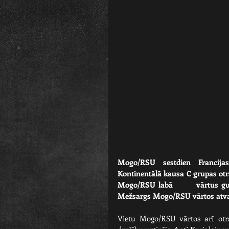
Mogo/RSU sestdien Francijas 
Kontinentālā kausa C grupas otraj
Mogo/RSU labā       vārtus guv
Mežsargs Mogo/RSU vārtos atvai
Vietu Mogo/RSU vārtos arī otr