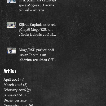
OHL pusfināla ceturtajā
spēlē Mogo/RSU izcīna
tehnisko uzvaru
Kijivas Capitals otro reizi
pārspēj Mogo/RSU un
vēlreiz izvirzās vadībā
OHL pusfināla sērijā
Mogo/RSU pārliecinoši
uzvar Capitals un
izlīdzina rezultātu OHL
pusfināla sērijā
Arhīvs
April 2026
(7)
7 posts
March 2026
(8)
8 posts
February 2026
(7)
7 posts
January 2026
(8)
8 posts
December 2025
(5)
5 posts
November 2025
(6)
6 posts