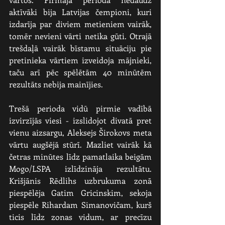
aktīvāki bija Latvijas čempioni, kuri 
izdarīja par diviem metieniem vairāk, 
tomēr nevieni vārti netika gūti. Otrajā 
trešdaļā vairāk bīstamu situāciju pie 
pretinieka vārtiem izveidoja mājnieki, 
taču arī pēc spēlētām 40 minūtēm 
rezultāts nebija mainījies.
Trešā perioda vidū pirmie vadībā 
izvirzījās viesi - izslidojot divatā pret 
vienu aizsargu, Aleksejs Širokovs meta 
vārtu augšējā stūrī. Mazliet vairāk kā 
četras minūtes līdz pamatlaika beigām 
Mogo/LSPA izlīdzināja rezultātu. 
Krišjānis Rēdlihs uzbrukuma zonā 
piespēlēja Gatim Gricinskim, sekoja 
piespēle Rihardam Simanovičam, kurš 
ticis līdz zonas vidum, ar precīzu 