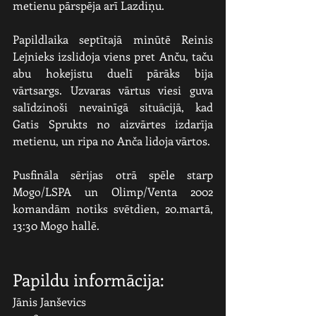
metienu pārspēja arī Lazdiņu.
Papildlaika septītajā minūtē Reinis 
Lejnieks izslidoja viens pret Anču, taču 
abu hokejistu duelī pārāks bija 
vārtsargs. Uzvaras vārtus viesi guva 
salīdzinoši nevainīgā situācijā, kad 
Gatis Sprukts no aizvārtes izdarīja 
metienu, un ripa no Anča lidoja vārtos. 
Pusfināla sērijas otrā spēle starp 
Mogo/LSPA un Olimp/Venta 2002 
komandām notiks svētdien, 20.martā, 
13:30 Mogo hallē. 
Papildu informācija:
Jānis Janševics     