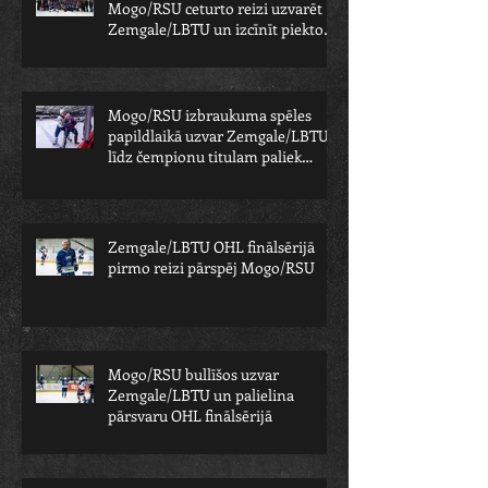
Mogo/RSU ceturto reizi uzvarēt
Zemgale/LBTU un izcīnīt piekto
čempionu
Mogo/RSU izbraukuma spēles
papildlaikā uzvar Zemgale/LBTU -
līdz čempionu titulam paliek
viens solis
Zemgale/LBTU OHL finālsērijā
pirmo reizi pārspēj Mogo/RSU
Mogo/RSU bullīšos uzvar
Zemgale/LBTU un palielina
pārsvaru OHL finālsērijā