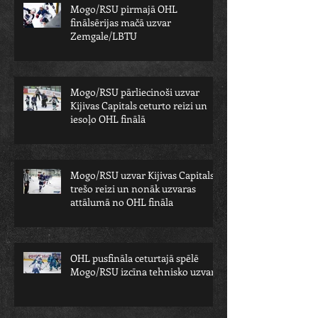
Mogo/RSU pirmajā OHL
finālsērijas mačā uzvar
Zemgale/LBTU
Mogo/RSU pārliecinoši uzvar
Kijivas Capitals ceturto reizi un
iesoļo OHL finālā
Mogo/RSU uzvar Kijivas Capitals
trešo reizi un nonāk uzvaras
attālumā no OHL fināla
OHL pusfināla ceturtajā spēlē
Mogo/RSU izcīna tehnisko uzvaru