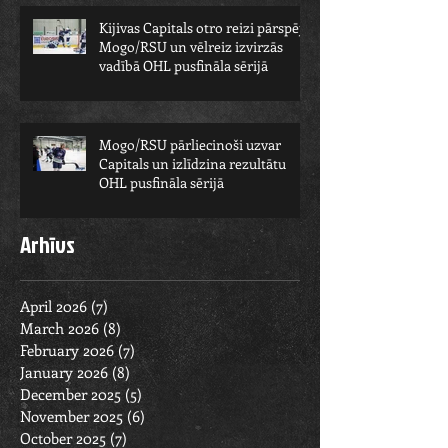
Kijivas Capitals otro reizi pārspēj
Mogo/RSU un vēlreiz izvirzās
vadībā OHL pusfināla sērijā
Mogo/RSU pārliecinoši uzvar
Capitals un izlīdzina rezultātu
OHL pusfināla sērijā
Arhīvs
April 2026
(7)
7 posts
March 2026
(8)
8 posts
February 2026
(7)
7 posts
January 2026
(8)
8 posts
December 2025
(5)
5 posts
November 2025
(6)
6 posts
October 2025
(7)
7 posts