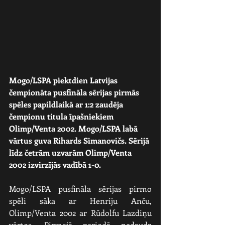
Mogo/LSPA piektdien Latvijas 
čempionāta pusfināla sērijas pirmās 
spēles papildlaikā ar 1:2 zaudēja 
čempionu titula īpašniekiem 
Olimp/Venta 2002. Mogo/LSPA labā 
vārtus guva Rihards Simanovičs. Sērijā 
līdz četrām uzvarām Olimp/Venta 
2002 izvirzījās vadībā 1-0.
Mogo/LSPA pusfināla sērijas pirmo 
spēli sāka ar Henriju Anču, 
Olimp/Venta 2002 ar Rūdolfu Lazdiņu 
vārtos. Pirmajā periodā nedaudz 