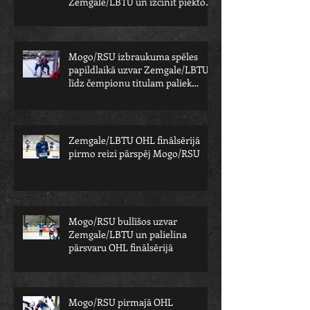
Zemgale/LBTU un izcīnīt piekto
čempionu
Mogo/RSU izbraukuma spēles
papildlaikā uzvar Zemgale/LBTU -
līdz čempionu titulam paliek
viens solis
Zemgale/LBTU OHL finālsērijā
pirmo reizi pārspēj Mogo/RSU
Mogo/RSU bullīšos uzvar
Zemgale/LBTU un palielina
pārsvaru OHL finālsērijā
Mogo/RSU pirmajā OHL