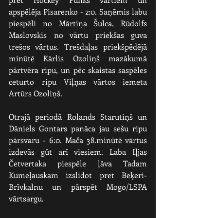
apspēlēja Pisarenko - 2:0. Saņēmis labu 
piespēli no Mārtiņa Šulca, Rūdolfs 
Maslovskis no vārtu priekšas guva 
trešos vārtus. Trešdaļas priekšpēdējā 
minūtē Kārlis Ozoliņš mazākumā 
pārtvēra ripu, un pēc skaistas saspēles 
ceturto ripu Viļņas vārtos iemeta 
Artūrs Ozoliņš.
Otrajā periodā Rolands Starutiņš un 
Dāniels Gontars panāca jau sešu ripu 
pārsvaru - 6:0. Mača 38.minūtē vārtus 
izdevās gūt arī viesiem. Laba Iļjas 
Četvertaka piespēle ļāva Tadam 
Kumeļauskam izslidot pret Beķeri-
Brīvkalnu un pārspēt Mogo/LSPA 
vārtsargu.