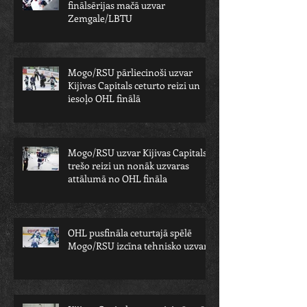
finālsērijas mačā uzvar
Zemgale/LBTU
Mogo/RSU pārliecinoši uzvar
Kijivas Capitals ceturto reizi un
iesoļo OHL finālā
Mogo/RSU uzvar Kijivas Capitals
trešo reizi un nonāk uzvaras
attālumā no OHL fināla
OHL pusfināla ceturtajā spēlē
Mogo/RSU izcīna tehnisko uzvaru