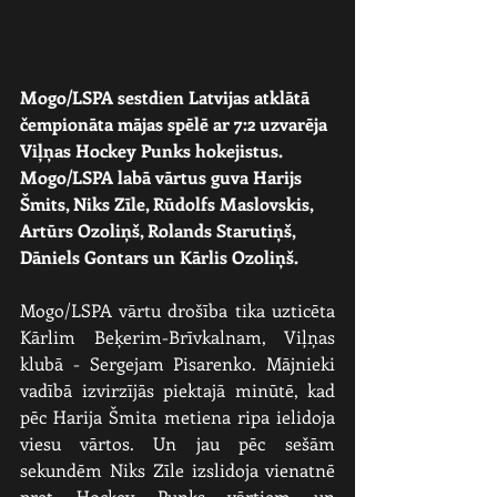
Mogo/LSPA sestdien Latvijas atklātā 
čempionāta mājas spēlē ar 7:2 uzvarēja 
Viļņas Hockey Punks hokejistus. 
Mogo/LSPA labā vārtus guva Harijs 
Šmits, Niks Zīle, Rūdolfs Maslovskis, 
Artūrs Ozoliņš, Rolands Starutiņš, 
Dāniels Gontars un Kārlis Ozoliņš.
Mogo/LSPA vārtu drošība tika uzticēta 
Kārlim Beķerim-Brīvkalnam, Viļņas 
klubā - Sergejam Pisarenko. Mājnieki 
vadībā izvirzījās piektajā minūtē, kad 
pēc Harija Šmita metiena ripa ielidoja 
viesu vārtos. Un jau pēc sešām 
sekundēm Niks Zīle izslidoja vienatnē 
pret Hockey Punks vārtiem un 