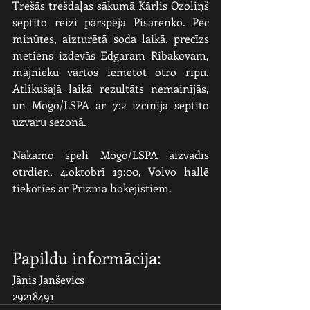
Trešās trešdaļas sākumā Kārlis Ozoliņš 
septīto reizi pārspēja Pisarenko. Pēc 
minūtes, aizturētā soda laikā, precīzs 
metiens izdevās Edgaram Ribakovam, 
mājnieku vārtos iemetot otro ripu. 
Atlikušajā laikā rezultāts nemainījās, 
un Mogo/LSPA ar 7:2 izcīnīja septīto 
uzvaru sezonā.
Nākamo spēli Mogo/LSPA aizvadīs 
otrdien, 4.oktobrī 19:00, Volvo hallē 
tiekoties ar Prizma hokejistiem.
Papildu informācija:
Jānis Janševics    
29218491           