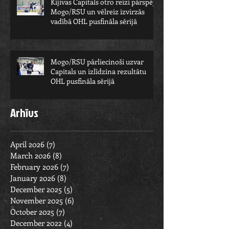
Kijivas Capitals otro reizi pārspēj
Mogo/RSU un vēlreiz izvirzās
vadībā OHL pusfināla sērijā
Mogo/RSU pārliecinoši uzvar
Capitals un izlīdzina rezultātu
OHL pusfināla sērijā
Arhīvs
April 2026
(7)
7 posts
March 2026
(8)
8 posts
February 2026
(7)
7 posts
January 2026
(8)
8 posts
December 2025
(5)
5 posts
November 2025
(6)
6 posts
October 2025
(7)
7 posts
December 2022
(4)
4 posts