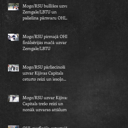
Mogo/RSU bullīšos uzvar
Zemgale/LBTU un
palielina pārsvaru OHL
finālsērijā
Mogo/RSU pirmajā OHL
finālsērijas mačā uzvar
Zemgale/LBTU
Mogo/RSU pārliecinoši
uzvar Kijivas Capitals
ceturto reizi un iesoļo
OHL finālā
Mogo/RSU uzvar Kijivas
Capitals trešo reizi un
nonāk uzvaras attālumā
no OHL fināla