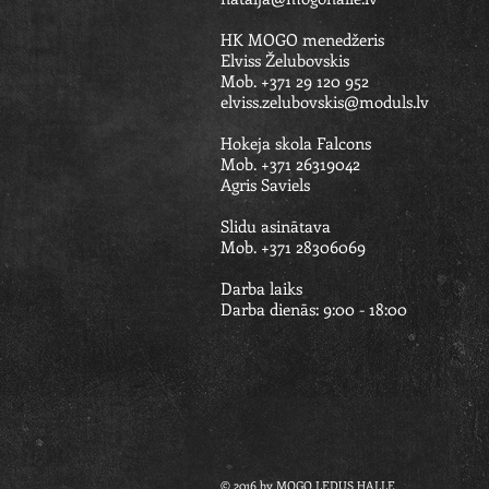
HK MOGO menedžeris
Elviss Želubovskis
Mob. +371 29 120 952
elviss.zelubovskis@moduls.lv
Hokeja skola Falcons
Mob. +371 26319042
Agris Saviels​​
Slidu asinātava
Mob. +371 28306069
Darba laiks
Darba dienās: 9:00 - 18:00
© 2016 by MOGO LEDUS HALLE