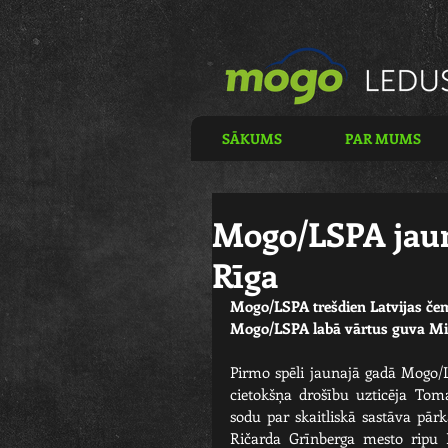
SĀKUMS
PAR MUMS
Mogo/LSPA jaun
Rīga
Mogo/LSPA trešdien Latvijas čem
Mogo/LSPA labā vārtus guva Miks
Pirmo spēli jaunajā gadā Mogo/
cietokšņa drošību uzticēja To
sodu par skaitliskā sastāva pār
Ričarda Grīnberga mesto ripu Ka