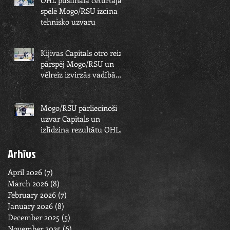
OHL pusfināla ceturtajā
spēlē Mogo/RSU izcīna
tehnisko uzvaru
Kijivas Capitals otro reizi
pārspēj Mogo/RSU un
vēlreiz izvirzās vadībā
OHL pusfināla sērijā
Mogo/RSU pārliecinoši
uzvar Capitals un
izlīdzina rezultātu OHL
pusfināla sērijā
Arhīvs
April 2026
(7)
7 posts
March 2026
(8)
8 posts
February 2026
(7)
7 posts
January 2026
(8)
8 posts
December 2025
(5)
5 posts
November 2025
(6)
6 posts