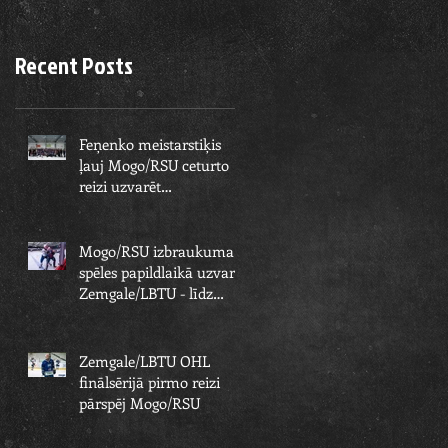
Recent Posts
Feņenko meistarstiķis
ļauj Mogo/RSU ceturto
reizi uzvarēt
Zemgale/LBTU un izcīnīt
piekto čempionu
Mogo/RSU izbraukuma
spēles papildlaikā uzvar
Zemgale/LBTU - līdz
čempionu titulam paliek
viens solis
Zemgale/LBTU OHL
finālsērijā pirmo reizi
pārspēj Mogo/RSU