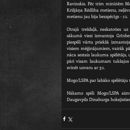
Ravinskis. Pēc trim minūtēm Mog
Krišjāņa Rēdliha metienu, neļāv
metienu jau bija bezspēcīgs - 1:1.
Otrajā trešdaļā, neskatoties uz
sākumā viesi izmantoja Grīnbe
piespēli vārtu priekšā izmantoj
visiem mēģinājumiem, vairāk pār
nāca sestais laukuma spēlētājs, u
pāri visam laukumam tukšajos 
svinēt uzvaru ar 3:1.
Mogo/LSPA par labāko spēlētāju ti
Nākamo spēli Mogo/LSPA aizvadī
Daugavpils Dinaburga hokejistie