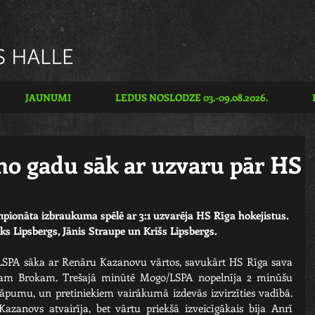
JAUNUMI
LEDUS NOSLODZE 03.-09.08.2026.
o gadu sāk ar uzvaru pār HS
pionāta izbraukuma spēlē ar 3:1 uzvarēja HS Rīga hokejistus. 
 Lipsbergs, Jānis Straupe un Krišs Lipsbergs. 
LSPA sāka ar Renāru Kazanovu vārtos, savukārt HS Rīga sava 
mam Brokam. Trešajā minūtē Mogo/LSPA nopelnīja 2 minūšu 
kāpumu, un pretiniekiem vairākumā izdevās izvirzīties vadībā. 
zanovs atvairīja, bet vārtu priekšā izveicīgākais bija Anrī 