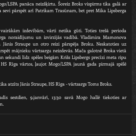
o/LSPA panāca neizšķirtu. Šoreiz Broks vispirms tika galā ar 
a sevi pārspēt arī Patrikam Trasūnam, bet pret Mika Lipsberga 
 vairākām izdevībām, vārti netika gūti. Toties trešā perioda 
rga noraidījumu un izvirzījās vadībā. Vladimira Mamonova 
a Jānis Straupe un otro reizi pārspēja Broku. Neskatoties uz 
spēt mājnieku vārtsargu neizdevās. Mača galotnē Broka vietā 
n sekundi līdz spēles beigām Krišs Lipsbergs precīzi meta ripu 
HS Rīga vārtos, ļaujot Mogo/LSPA jaunā gada pirmajā spēlē 
ka atzīts Jānis Straupe, HS Rīga - vārtsargs Toms Broks.
s sestdien, 9.janvārī, 13:30 savā Mogo hallē tiekoties ar 
m. 