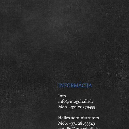
INFORMĀCIJA
Info
info@mogohalle.lv
Mob. +371 20279455
Halles administrators
Mob. +371 28633549
natalja@mogohalle.lv