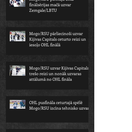
finālsērijas mačā uzvar
Zemgale/LBTU
Mogo/RSU pārliecinoši uzvar
Kijivas Capitals ceturto reizi un
iesoļo OHL finālā
Mogo/RSU uzvar Kijivas Capitals
trešo reizi un nonāk uzvaras
attālumā no OHL fināla
OHL pusfināla ceturtajā spēlē
Mogo/RSU izcīna tehnisko uzvaru