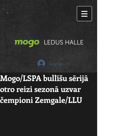
Log In
Mogo/LSPA bullīšu sērijā
otro reizi sezonā uzvar
čempioni Zemgale/LLU