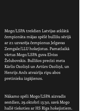
Mogo/LSPA trešdien Latvijas atklātā 
čempionāta mājas spēlē bullīšu sērijā 
ar 2:1 uzvarēja čempionus Jelgavas 
Zemgale/LLU hokejistus. Pamatlaikā 
vārtus Mogo/LSPA guva Elviss 
Želubovskis. Bullīšos precīzi meta 
Kārlis Ozoliņš un Artūrs Ozoliņš, un 
Henrijs Ančs atvairīja ripu abos 
pretinieku izgājienos.
Nākamo spēli Mogo/LSPA aizvadīs 
sestdien, 29.oktobrī 13:30, savā Mogo 
hallē tiekoties ar HS Rīga hokejistiem.