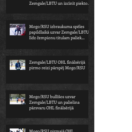
Zemgale/LBTU un izcīnīt piekto
čempionu
Mogo/RSU izbraukuma spēles
papildlaikā uzvar Zemgale/LBTU -
līdz čempionu titulam paliek
viens solis
Zemgale/LBTU OHL finālsērijā
pirmo reizi pārspēj Mogo/RSU
Mogo/RSU bullīšos uzvar
Zemgale/LBTU un palielina
pārsvaru OHL finālsērijā
Mogo/RSU pirmajā OHL