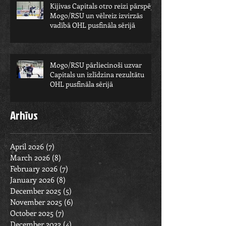
Kijivas Capitals otro reizi pārspēj
Mogo/RSU un vēlreiz izvirzās
vadībā OHL pusfināla sērijā
Mogo/RSU pārliecinoši uzvar
Capitals un izlīdzina rezultātu
OHL pusfināla sērijā
Arhīvs
April 2026
(7)
7 posts
March 2026
(8)
8 posts
February 2026
(7)
7 posts
January 2026
(8)
8 posts
December 2025
(5)
5 posts
November 2025
(6)
6 posts
October 2025
(7)
7 posts
December 2022
(4)
4 posts