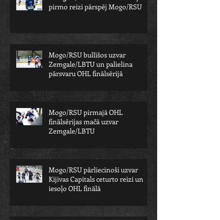
pirmo reizi pārspēj Mogo/RSU
Mogo/RSU bullīšos uzvar
Zemgale/LBTU un palielina
pārsvaru OHL finālsērijā
Mogo/RSU pirmajā OHL
finālsērijas mačā uzvar
Zemgale/LBTU
Mogo/RSU pārliecinoši uzvar
Kijivas Capitals ceturto reizi un
iesoļo OHL finālā