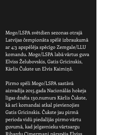
Mogo/LSPA svētdien sezonas otrajā 
Latvijas čempionāta spēlē izbraukumā 
ar 4:3 apspēlēja spēcīgo Zemgale/LLU 
komandu. Mogo/LSPA labā vārtus guva 
Elviss Želubovskis, Gatis Gricinskis, 
Kārlis Čukste un Elvis Kaimiņš.
Pirmo spēli Mogo/LSPA sastāvā 
aizvadīja 2015.gada Nacionālās hokeja 
līgas drafta 130.numurs Kārlis Čukste, 
kā arī komandai atkal pievienojies 
Gatis Gricinskis. Čukste jau pirmā 
perioda vidū piedalījās pirmo vārtu 
guvumā, kad jelgavnieku vārtsargu 
Rihardu Cimermani pārspēja Elviss 