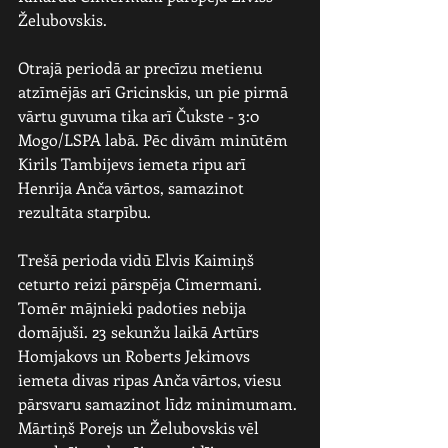
Želubovskis.
Otrajā periodā ar precīzu metienu 
atzīmējās arī Gricinskis, un pie pirmā 
vārtu guvuma tika arī Čukste - 3:0 
Mogo/LSPA labā. Pēc divām minūtēm 
Kirils Tambijevs iemeta ripu arī 
Henrija Anča vārtos, samazinot 
rezultāta starpību.
Trešā perioda vidū Elvis Kaimiņš 
ceturto reizi pārspēja Cimermani. 
Tomēr mājnieki padoties nebija 
domājuši. 23 sekunžu laikā Artūrs 
Homjakovs un Roberts Jekimovs 
iemeta divas ripas Anča vārtos, viesu 
pārsvaru samazinot līdz minimumam. 
Mārtiņš Porejs un Želubovskis vēl 