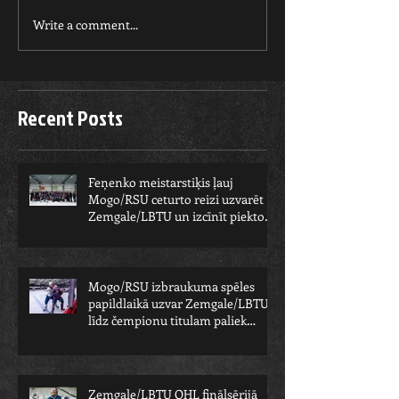
Write a comment...
Recent Posts
Feņenko meistarstiķis ļauj
Mogo/RSU ceturto reizi uzvarēt
Zemgale/LBTU un izcīnīt piekto
čempionu
Mogo/RSU izbraukuma spēles
papildlaikā uzvar Zemgale/LBTU -
līdz čempionu titulam paliek
viens solis
Zemgale/LBTU OHL finālsērijā