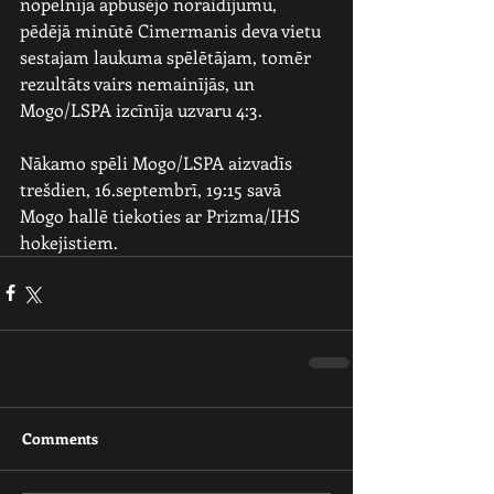
nopelnīja apbusējo noraidījumu, 
pēdējā minūtē Cimermanis deva vietu 
sestajam laukuma spēlētājam, tomēr 
rezultāts vairs nemainījās, un 
Mogo/LSPA izcīnīja uzvaru 4:3.
Nākamo spēli Mogo/LSPA aizvadīs 
trešdien, 16.septembrī, 19:15 savā 
Mogo hallē tiekoties ar Prizma/IHS 
hokejistiem.
Comments