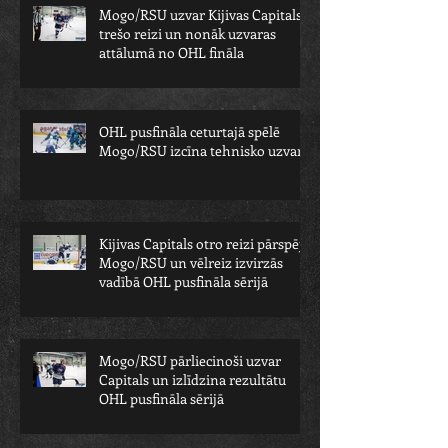
Mogo/RSU uzvar Kijivas Capitals
trešo reizi un nonāk uzvaras
attālumā no OHL fināla
OHL pusfināla ceturtajā spēlē
Mogo/RSU izcīna tehnisko uzvaru
Kijivas Capitals otro reizi pārspēj
Mogo/RSU un vēlreiz izvirzās
vadībā OHL pusfināla sērijā
Mogo/RSU pārliecinoši uzvar
Capitals un izlīdzina rezultātu
OHL pusfināla sērijā