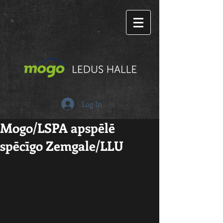
Log In
Mogo/LSPA apspēlē
spēcīgo Zemgale/LLU