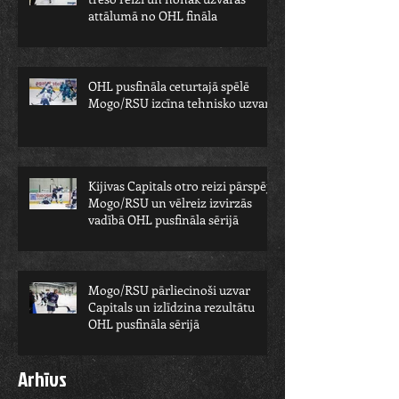
attālumā no OHL fināla
OHL pusfināla ceturtajā spēlē
Mogo/RSU izcīna tehnisko uzvaru
Kijivas Capitals otro reizi pārspēj
Mogo/RSU un vēlreiz izvirzās
vadībā OHL pusfināla sērijā
Mogo/RSU pārliecinoši uzvar
Capitals un izlīdzina rezultātu
OHL pusfināla sērijā
Arhīvs