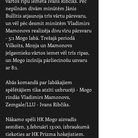
vārtos ripu iemeta Ivans Ribčiks. Pēc 
nepilnām divām minūtēm Jānis 
Bullītis atjaunoja trīs vārtu pārsvaru, 
un vēl pēc desmit minūtēm Vladimirs 
Mamonovs realizēja divu vīru pārsvaru 
- 5:1 Mogo labā. Trešajā periodā 
Vilkoits, Moņja un Mamonovs 
jelgavnieku vārtos iemet vēl trīs ripas, 
un Mogo izcīnīja pārliecinošu uzvaru 
ar 8:1.
Abās komandā par labākajiem 
spēlētājiem tika atzīti uzbrucēji - Mogo 
rindās Vladimirs Mamonovs, 
Zemgale/LLU - Ivans Ribčiks.
Nākamo spēli HK Mogo aizvadīs 
sestdien, 3.februārī 13:00, izbraukumā 
tiekoties ar HK Prizma hokejistiem.