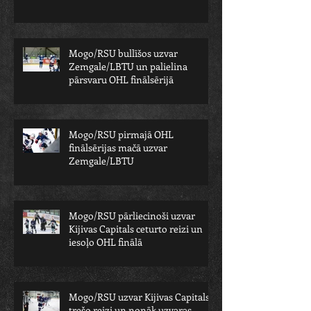
Mogo/RSU bullīšos uzvar
Zemgale/LBTU un palielina
pārsvaru OHL finālsērijā
Mogo/RSU pirmajā OHL
finālsērijas mačā uzvar
Zemgale/LBTU
Mogo/RSU pārliecinoši uzvar
Kijivas Capitals ceturto reizi un
iesoļo OHL finālā
Mogo/RSU uzvar Kijivas Capitals
trešo reizi un nonāk uzvaras