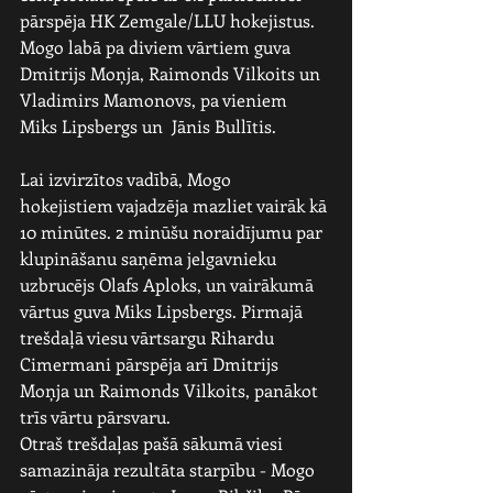
pārspēja HK Zemgale/LLU hokejistus. 
Mogo labā pa diviem vārtiem guva 
Dmitrijs Moņja, Raimonds Vilkoits un 
Vladimirs Mamonovs, pa vieniem 
Miks Lipsbergs un  Jānis Bullītis.
Lai izvirzītos vadībā, Mogo 
hokejistiem vajadzēja mazliet vairāk kā 
10 minūtes. 2 minūšu noraidījumu par 
klupināšanu saņēma jelgavnieku 
uzbrucējs Olafs Aploks, un vairākumā 
vārtus guva Miks Lipsbergs. Pirmajā 
trešdaļā viesu vārtsargu Rihardu 
Cimermani pārspēja arī Dmitrijs 
Moņja un Raimonds Vilkoits, panākot 
trīs vārtu pārsvaru.
Otraš trešdaļas pašā sākumā viesi 
samazināja rezultāta starpību - Mogo 