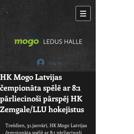
Log In
HK Mogo Latvijas
čempionāta spēlē ar 8:1
pārliecinoši pārspēj HK
Zemgale/LLU hokejistus
Trešdien, 31.janvārī, HK Mogo Latvijas 
čempionāta spēlē ar 8:1 pārliecinoši 