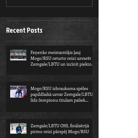
Recent Posts
Feņenko meistarstiķis ļauj
Mogo/RSU ceturto reizi uzvarēt
Zemgale/LBTU un izcīnīt piekto
čempionu
Mogo/RSU izbraukuma spēles
papildlaikā uzvar Zemgale/LBTU -
līdz čempionu titulam paliek
viens solis
Zemgale/LBTU OHL finālsērijā
pirmo reizi pārspēj Mogo/RSU