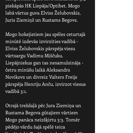
piekāpās HK Liepāja/Optibet. Mogo 
labā vārtus guva Elviss Želubovskis, 
Juris Ziemiņš un Rustams Begovs.
Mogo hokejistiem jau spēles ceturtajā 
minūtē izdevās izvirzīties vadībā - 
Elviss Želubovskis pārspēja viesu 
vārtsargu Vadimu Miščuku. 
Liepājniekus gan tas nesamulsināja - 
četru minūšu laikā Aleksandrs 
Novikovs un divreiz Valters Freijs 
pārspēja Henriju Anču, izvirzot viesus 
vadībā 3:1.
Otrajā trešdaļā pēc Jura Ziemiņa un 
Rustama Begova gūtajiem vārtiem 
Mogo panāca neizšķirtu 3:3. Tomēr 
pēdējo vārdu šajā spēlē teica 