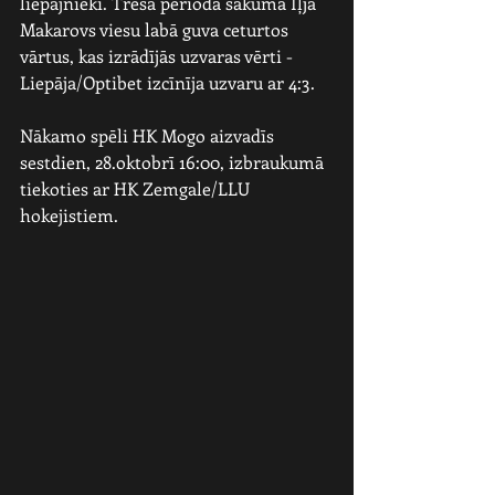
liepājnieki. Trešā perioda sākumā Iļja 
Makarovs viesu labā guva ceturtos 
vārtus, kas izrādījās uzvaras vērti - 
Liepāja/Optibet izcīnīja uzvaru ar 4:3.
Nākamo spēli HK Mogo aizvadīs 
sestdien, 28.oktobrī 16:00, izbraukumā 
tiekoties ar HK Zemgale/LLU 
hokejistiem.