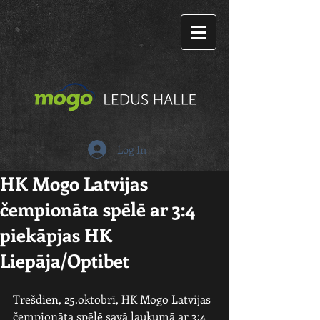
Log In
HK Mogo Latvijas
čempionāta spēlē ar 3:4
piekāpjas HK
Liepāja/Optibet
Trešdien, 25.oktobrī, HK Mogo Latvijas 
čempionāta spēlē savā laukumā ar 3:4 