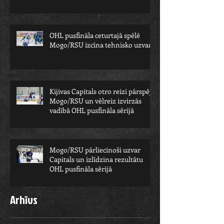
OHL pusfināla ceturtajā spēlē
Mogo/RSU izcīna tehnisko uzvaru
Kijivas Capitals otro reizi pārspēj
Mogo/RSU un vēlreiz izvirzās
vadībā OHL pusfināla sērijā
Mogo/RSU pārliecinoši uzvar
Capitals un izlīdzina rezultātu
OHL pusfināla sērijā
Arhīvs