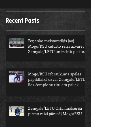
Recent Posts
Feņenko meistarstiķis ļauj
Mogo/RSU ceturto reizi uzvarēt
Zemgale/LBTU un izcīnīt piekto
čempionu
Mogo/RSU izbraukuma spēles
papildlaikā uzvar Zemgale/LBTU -
līdz čempionu titulam paliek
viens solis
Zemgale/LBTU OHL finālsērijā
pirmo reizi pārspēj Mogo/RSU