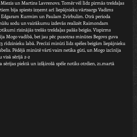
Miezis un Martins Lavrenovs. Tomēr vēl līdz pirmās trešdaļas 
iem bija spiests izņemt arī liepājnieku vārtsargs Vadims 
ās Edgaram Kurmim un Paulam Zvirbulim. Otrā perioda 
nūšu sodu un vairākumu izdevās realizēt Raimondam 
otikumi risinājās trešās trešdaļas pašās beigās. Vispirms 
īja Mogo vadībā, bet jau pēc pusotras minūtes Begovs guva 
rīdzinieku labā. Precīzi minūti līdz spēles beigām liepājnieku 
lis. Pēdējā minūtē vārti vairs netika gūti, un Mogo izcīnīja 
u visā sērijā 2-2
ērijas piektā un izšķirošā spēle notiks otrdien, 21.martā 