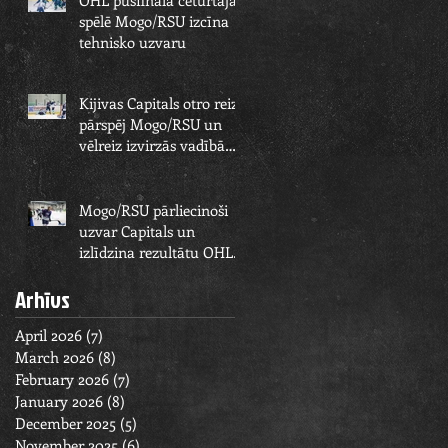
OHL pusfināla ceturtajā
spēlē Mogo/RSU izcīna
tehnisko uzvaru
Kijivas Capitals otro reizi
pārspēj Mogo/RSU un
vēlreiz izvirzās vadībā
OHL pusfināla sērijā
Mogo/RSU pārliecinoši
uzvar Capitals un
izlīdzina rezultātu OHL
pusfināla sērijā
Arhīvs
April 2026
(7)
7 posts
March 2026
(8)
8 posts
February 2026
(7)
7 posts
January 2026
(8)
8 posts
December 2025
(5)
5 posts
November 2025
(6)
6 posts