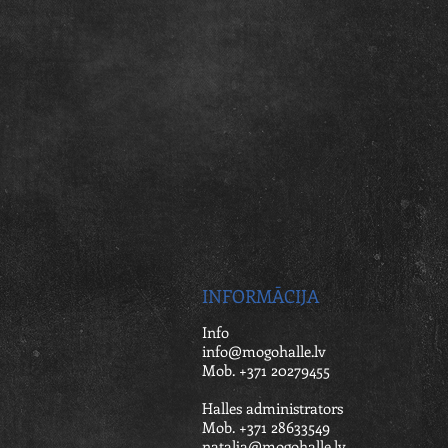
INFORMĀCIJA
Info
info@mogohalle.lv
Mob. +371 20279455
Halles administrators
Mob. +371 28633549
natalja@mogohalle.lv