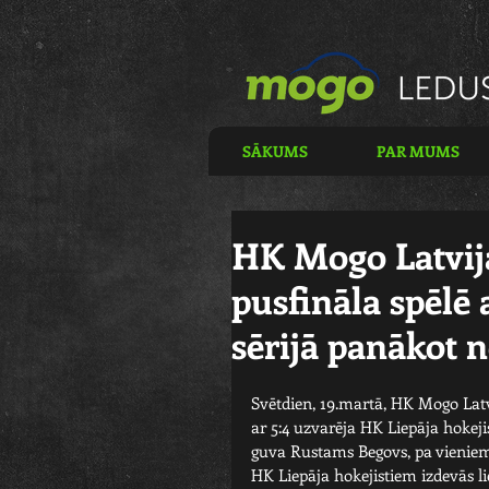
SĀKUMS
PAR MUMS
HK Mogo Latvija
pusfināla spēlē 
sērijā panākot n
Svētdien, 19.martā, HK Mogo Latv
ar 5:4 uzvarēja HK Liepāja hokejis
guva Rustams Begovs, pa vieniem
HK Liepāja hokejistiem izdevās l