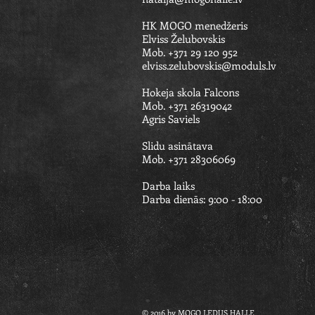
HK MOGO menedžeris
Elviss Želubovskis
Mob. +371 29 120 952
elviss.zelubovskis@moduls.lv
Hokeja skola Falcons
Mob. +371 26319042
Agris Saviels​​
Slidu asinātava
Mob. +371 28306069
Darba laiks
Darba dienās: 9:00 - 18:00
© 2016 by MOGO LEDUS HALLE