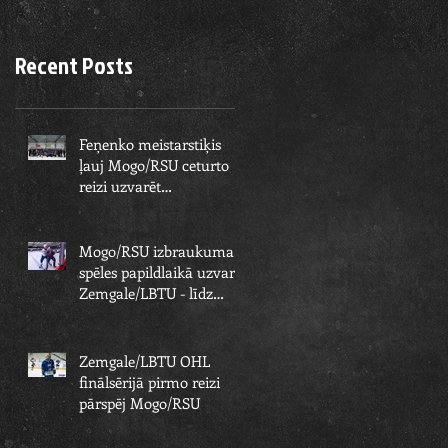
Recent Posts
Feņenko meistarstiķis
ļauj Mogo/RSU ceturto
reizi uzvarēt
Zemgale/LBTU un izcīnīt
piekto čempionu
Mogo/RSU izbraukuma
spēles papildlaikā uzvar
Zemgale/LBTU - līdz
čempionu titulam paliek
viens solis
Zemgale/LBTU OHL
finālsērijā pirmo reizi
pārspēj Mogo/RSU