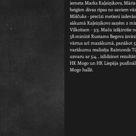
iemeta Marks Kaļeiņikovs, Māris 
beigām divas ripas no saviem vārt
Miščuks - precīzi metieni izdev
sākumā Kaļeiņikovs saņēm 2 mi
Vilkoitam - 3:3. Mača izšķirošie n
58.minūtē Rustams Begovs izvirz
vārtus arī mazākumā, panākot 5:3 
varākumu realizēja Raimonds Tūbe
uzvaru ar 5:4, , izlīdzinot rezultāt
HK Mogo un HK Liepāja pusfināla s
Mogo hallē.