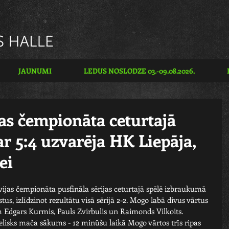
JAUNUMI
LEDUS NOSLODZE 03.-09.08.2026.
s čempionāta ceturtajā
ar 5:4 uzvarēja HK Liepāja,
ei
ijas čempionāta pusfināla sērijas ceturtajā spēlē izbraukumā 
tus, izlīdzinot rezultātu visā sērijā 2-2. Mogo labā divus vārtus 
 Edgars Kurmis, Pauls Zvirbulis un Raimonds Vilkoits.
ielisks mača sākums - 12 minūšu laikā Mogo vārtos trīs ripas 