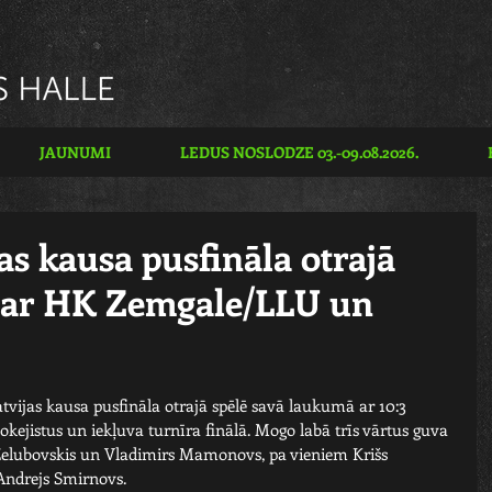
JAUNUMI
LEDUS NOSLODZE 03.-09.08.2026.
s kausa pusfināla otrajā
zvar HK Zemgale/LLU un
tvijas kausa pusfināla otrajā spēlē savā laukumā ar 10:3 
kejistus un iekļuva turnīra finālā. Mogo labā trīs vārtus guva 
 Želubovskis un Vladimirs Mamonovs, pa vieniem Krišs 
Andrejs Smirnovs.