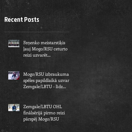
Recent Posts
Feņenko meistarstiķis
ļauj Mogo/RSU ceturto
reizi uzvarēt
Zemgale/LBTU un izcīnīt
piekto čempionu
Mogo/RSU izbraukuma
spēles papildlaikā uzvar
Zemgale/LBTU - līdz
čempionu titulam paliek
viens solis
Zemgale/LBTU OHL
finālsērijā pirmo reizi
pārspēj Mogo/RSU