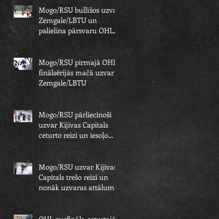
Mogo/RSU bullīšos uzvar
Zemgale/LBTU un
palielina pārsvaru OHL
finālsērijā
Mogo/RSU pirmajā OHL
finālsērijas mačā uzvar
Zemgale/LBTU
Mogo/RSU pārliecinoši
uzvar Kijivas Capitals
ceturto reizi un iesoļo
OHL finālā
Mogo/RSU uzvar Kijivas
Capitals trešo reizi un
nonāk uzvaras attālumā
no OHL fināla