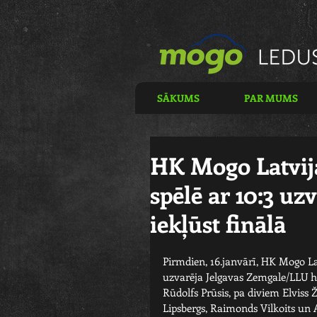
SĀKUMS
PAR MUMS
HK Mogo Latvija
spēlē ar 10:3 u
iekļūst finālā
Pirmdien, 16.janvārī, HK Mogo La
uzvarēja Jelgavas Zemgale/LLU ho
Rūdolfs Prūsis, pa diviem Elviss
Lipsbergs, Raimonds Vilkoits un 