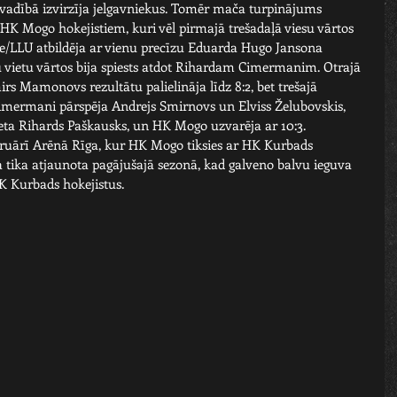
 vadībā izvirzīja jelgavniekus. Tomēr mača turpinājums 
 HK Mogo hokejistiem, kuri vēl pirmajā trešadaļā viesu vārtos 
le/LLU atbildēja ar vienu precīzu Eduarda Hugo Jansona 
u vietu vārtos bija spiests atdot Rihardam Cimermanim. Otrajā 
rs Mamonovs rezultātu palielināja līdz 8:2, bet trešajā 
 – Cimermani pārspēja Andrejs Smirnovs un Elviss Želubovskis, 
eta Rihards Paškausks, un HK Mogo uzvarēja ar 10:3.  
februārī Arēnā Rīga, kur HK Mogo tiksies ar HK Kurbads 
a tika atjaunota pagājušajā sezonā, kad galveno balvu ieguva 
K Kurbads hokejistus.