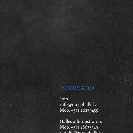
INFORMĀCIJA
Info
info@mogohalle.lv
Mob. +371 20279455
Halles administrators
Mob. +371 28633549
natalja@mogohalle.lv