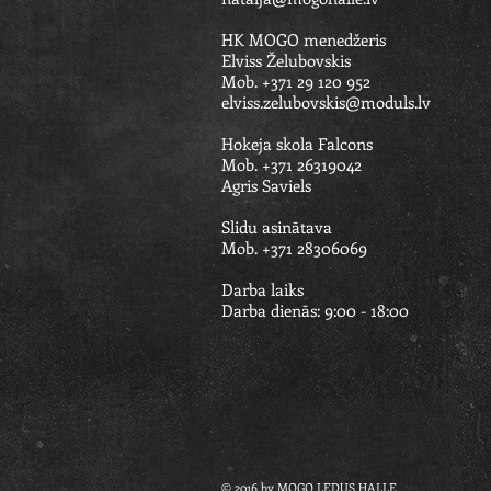
HK MOGO menedžeris
Elviss Želubovskis
Mob. +371 29 120 952
elviss.zelubovskis@moduls.lv
Hokeja skola Falcons
Mob. +371 26319042
Agris Saviels​​
Slidu asinātava
Mob. +371 28306069
Darba laiks
Darba dienās: 9:00 - 18:00
© 2016 by MOGO LEDUS HALLE