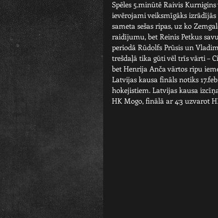
Spēles 5.minūtē Raivis Kurnigins
ievērojami veiksmīgāks izrādījās
sameta sešas ripas, uz ko Zemga
raidījumu, bet Reinis Petkus sav
periodā Rūdolfs Prūsis un Vladimi
trešdaļā tika gūti vēl trīs vārti
bet Henrija Anča vārtos ripu iem
Latvijas kausa fināls notiks 17.
hokejistiem. Latvijas kausa izcīņ
HK Mogo, finālā ar 4:3 uzvarot H