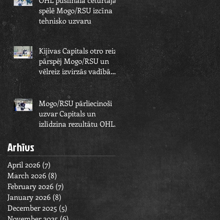
OHL pusfināla ceturtajā
spēlē Mogo/RSU izcīna
tehnisko uzvaru
Kijivas Capitals otro reizi
pārspēj Mogo/RSU un
vēlreiz izvirzās vadībā
OHL pusfināla sērijā
Mogo/RSU pārliecinoši
uzvar Capitals un
izlīdzina rezultātu OHL
pusfināla sērijā
Arhīvs
April 2026
(7)
7 posts
March 2026
(8)
8 posts
February 2026
(7)
7 posts
January 2026
(8)
8 posts
December 2025
(5)
5 posts
November 2025
(6)
6 posts