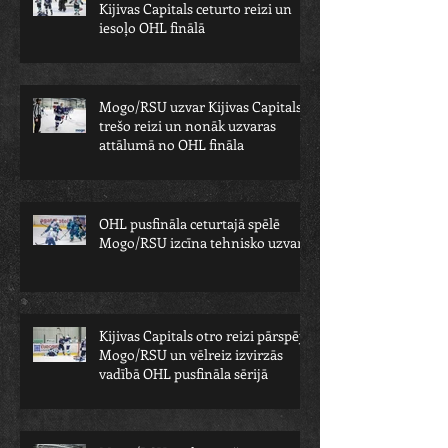
Kijivas Capitals ceturto reizi un
iesoļo OHL finālā
Mogo/RSU uzvar Kijivas Capitals
trešo reizi un nonāk uzvaras
attālumā no OHL fināla
OHL pusfināla ceturtajā spēlē
Mogo/RSU izcīna tehnisko uzvaru
Kijivas Capitals otro reizi pārspēj
Mogo/RSU un vēlreiz izvirzās
vadībā OHL pusfināla sērijā