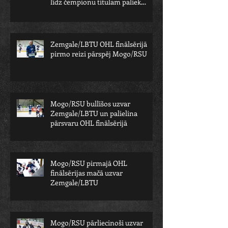
līdz čempionu titulam paliek
viens solis
Zemgale/LBTU OHL finālsērijā
pirmo reizi pārspēj Mogo/RSU
Mogo/RSU bullīšos uzvar
Zemgale/LBTU un palielina
pārsvaru OHL finālsērijā
Mogo/RSU pirmajā OHL
finālsērijas mačā uzvar
Zemgale/LBTU
Mogo/RSU pārliecinoši uzvar