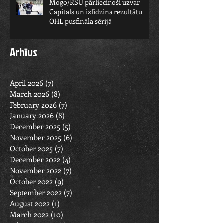
Mogo/RSU pārliecinoši uzvar
Capitals un izlīdzina rezultātu
OHL pusfināla sērijā
Arhīvs
April 2026
(7)
7 posts
March 2026
(8)
8 posts
February 2026
(7)
7 posts
January 2026
(8)
8 posts
December 2025
(5)
5 posts
November 2025
(6)
6 posts
October 2025
(7)
7 posts
December 2022
(4)
4 posts
November 2022
(7)
7 posts
October 2022
(9)
9 posts
September 2022
(7)
7 posts
August 2022
(1)
1 post
March 2022
(10)
10 posts