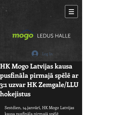
Log In
HK Mogo Latvijas kausa
pusfināla pirmajā spēlē ar
3:1 uzvar HK Zemgale/LLU
hokejistus
Sestdien, 14.janvārī, HK Mogo Latvijas 
kausa pusfināla pirmajā spēlē 