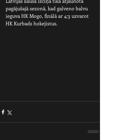
Latvijas kausa izcīņa tika atjaunota 
pagājušajā sezonā, kad galveno balvu 
ieguva HK Mogo, finālā ar 4:3 uzvarot 
HK Kurbads hokejistus.