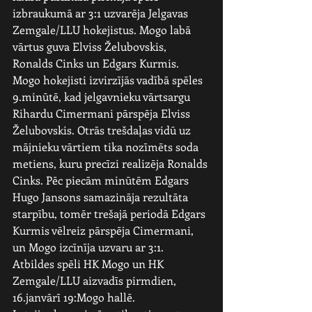
izbraukumā ar 3:1 uzvarēja Jelgavas 
Zemgale/LLU hokejistus. Mogo labā 
vārtus guva Elviss Želubovskis, 
Ronalds Cinks un Edgars Kurmis.
Mogo hokejisti izvirzījās vadībā spēles 
9.minūtē, kad jelgavnieku vārtsargu 
Rihardu Cimermani pārspēja Elviss 
Želubovskis. Otrās trešdaļas vidū uz 
mājnieku vārtiem tika nozīmēts soda 
metiens, kuru precīzi realizēja Ronalds 
Cinks. Pēc piecām minūtēm Edgars 
Hugo Jansons samazināja rezultāta 
starpību, tomēr trešajā periodā Edgars 
Kurmis vēlreiz pārspēja Cimermani, 
un Mogo izcīnīja uzvaru ar 3:1.
Atbildes spēli HK Mogo un HK 
Zemgale/LLU aizvadīs pirmdien, 
16.janvārī 19:Mogo hallē.