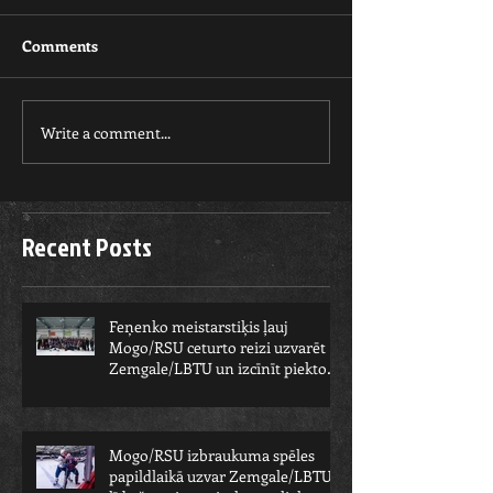
Comments
Write a comment...
Recent Posts
Feņenko meistarstiķis ļauj
Mogo/RSU ceturto reizi uzvarēt
Zemgale/LBTU un izcīnīt piekto
čempionu
Mogo/RSU izbraukuma spēles
papildlaikā uzvar Zemgale/LBTU -