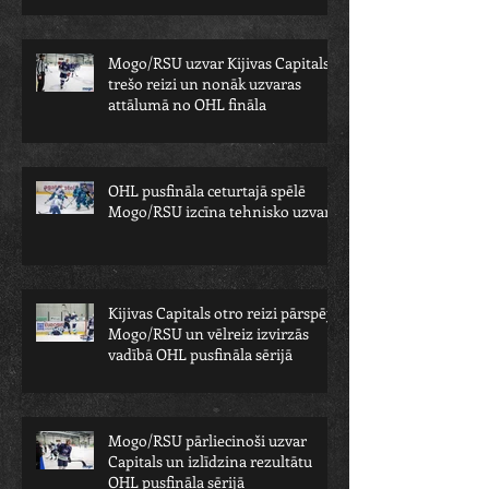
Mogo/RSU uzvar Kijivas Capitals
trešo reizi un nonāk uzvaras
attālumā no OHL fināla
OHL pusfināla ceturtajā spēlē
Mogo/RSU izcīna tehnisko uzvaru
Kijivas Capitals otro reizi pārspēj
Mogo/RSU un vēlreiz izvirzās
vadībā OHL pusfināla sērijā
Mogo/RSU pārliecinoši uzvar
Capitals un izlīdzina rezultātu
OHL pusfināla sērijā