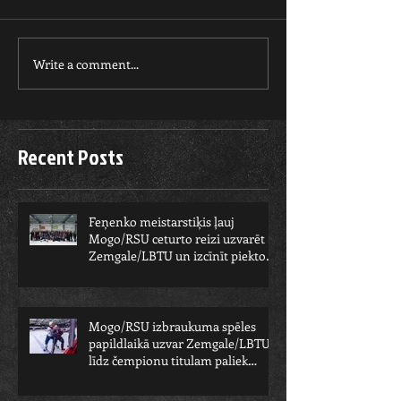
Write a comment...
Recent Posts
Feņenko meistarstiķis ļauj
Mogo/RSU ceturto reizi uzvarēt
Zemgale/LBTU un izcīnīt piekto
čempionu
Mogo/RSU izbraukuma spēles
papildlaikā uzvar Zemgale/LBTU -
līdz čempionu titulam paliek
viens solis