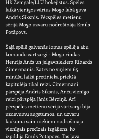
HK Zemgale/LLU hokejistus. Spēles 
laikā vienīgos vārtus Mogo labā guva 
Andris Siksnis. Pēcspēles metienu 
sērijā Mogo uzvaru nodrošināja Emīls 
Potāpovs.
Šajā spēlē galvenās lomas spēlēja abu 
komandu vārtsargi - Mogo rindās 
Henrijs Ančs un jelgavniekiem Rihards 
Cimermanis. Katrs no viņiem 65 
minūšu laikā pretinieka priekšā 
kapitulēja tikai reizi. Cimermani 
pārspēja Andris Siksnis, Anču vienīgo 
reizi pārspēja Jānis Bērziņš. Arī 
pēcspēles metienu sērijā vārtsargi bija 
uzdevumu augstumos, un uzvaru 
laukuma saimniekiem nodrošināja 
vienīgais precīzais izgājiens, ko 
izpildīja Emīls Potāpovs. Tas ļāva 