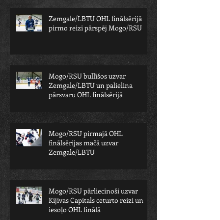
Zemgale/LBTU OHL finālsērijā
pirmo reizi pārspēj Mogo/RSU
Mogo/RSU bullīšos uzvar
Zemgale/LBTU un palielina
pārsvaru OHL finālsērijā
Mogo/RSU pirmajā OHL
finālsērijas mačā uzvar
Zemgale/LBTU
Mogo/RSU pārliecinoši uzvar
Kijivas Capitals ceturto reizi un
iesoļo OHL finālā