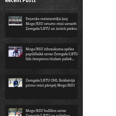
Feņenko meistarstiķis ļauj
Mogo/RSU ceturto reizi uzvarēt
Zemgale/LBTU un izcīnīt piekto
čempionu
Mogo/RSU izbraukuma spēles
papildlaikā uzvar Zemgale/LBTU -
līdz čempionu titulam paliek
viens solis
Zemgale/LBTU OHL finālsērijā
pirmo reizi pārspēj Mogo/RSU
Mogo/RSU bullīšos uzvar
Zemgale/LBTU un palielina