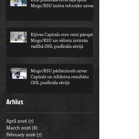
Mogo/RSU izcīna tehnisko uzvaru
Kijivas Capitals otro reizi pārspēj
Mogo/RSU un vēlreiz izvirzās
vadībā OHL pusfināla sērijā
Mogo/RSU pārliecinoši uzvar
Capitals un izlīdzina rezultātu
OHL pusfināla sērijā
Arhīvs
April 2026
(7)
7 posts
March 2026
(8)
8 posts
February 2026
(7)
7 posts