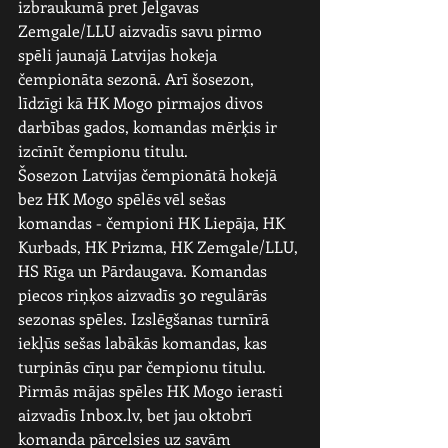
izbraukumā pret Jelgavas 
Zemgale/LLU aizvadīs savu pirmo 
spēli jaunajā Latvijas hokeja 
čempionāta sezonā. Arī šosezon, 
līdzīgi kā HK Mogo pirmajos divos 
darbības gados, komandas mērķis ir 
izcīnīt čempionu titulu.
Šosezon Latvijas čempionātā hokejā 
bez HK Mogo spēlēs vēl sešas 
komandas - čempioni HK Liepāja, HK 
Kurbads, HK Prizma, HK Zemgale/LLU, 
HS Rīga un Pārdaugava. Komandas 
piecos riņķos aizvadīs 30 regulārās 
sezonas spēles. Izslēgšanas turnīrā 
iekļūs sešas labākās komandas, kas 
turpinās cīņu par čempionu titulu. 
Pirmās mājas spēles HK Mogo ierasti 
aizvadīs Inbox.lv, bet jau oktobrī 
komanda pārcelsies uz savām 