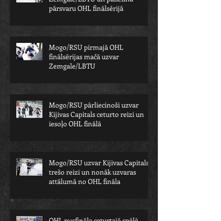
pārsvaru OHL finālsērijā
Mogo/RSU pirmajā OHL
finālsērijas mačā uzvar
Zemgale/LBTU
Mogo/RSU pārliecinoši uzvar
Kijivas Capitals ceturto reizi un
iesoļo OHL finālā
Mogo/RSU uzvar Kijivas Capitals
trešo reizi un nonāk uzvaras
attālumā no OHL fināla
OHL pusfināla ceturtajā spēlē