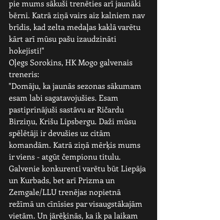
pie mums sākuši trenēties arī jaunāki 
bērni. Katrā ziņā vairs aiz kalniem nav 
brīdis, kad zelta medaļas kaklā varētu 
kārt arī mūsu pašu izaudzināti 
hokejisti!"
Oļegs Sorokins, HK Mogo galvenais 
treneris:
"Domāju, ka jaunās sezonas sākumam 
esam labi sagatavojušies. Esam 
pastiprinājuši sastāvu ar Ričardu 
Birziņu, Krišu Lipsbergu. Daži mūsu 
spēlētāji ir devušies uz citām 
komandām. Katrā ziņā mērķis mums 
ir viens - atgūt čempionu titulu. 
Galvenie konkurenti varētu būt Liepāja 
un Kurbads, bet arī Prizma un 
Zemgale/LLU trenējas nopietnā 
režīmā un cīnīsies par visaugstākajām 
vietām. Un jārēķinās, ka ik pa laikam 