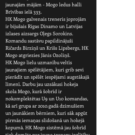
jaunajām mājām - Mogo ledus halli 
Brīvības ielā 333.
HK Mogo galvenais treneris joprojām 
ir bijušais Rīgas Dinamo un Latvijas 
izlases aizsargs Oļegs Sorokins. 
Komandu sastāvu papildinājuši 
Ričards Birziņš un Krišs Lipsbergs, HK 
Mogo atgriezies Jānis Ozoliņš.
HK Mogo lielu uzmanību veltīs 
jaunajiem spēlētājiem, kuri grib sevi 
pierādīt un spēlēt iespējami augstākajā 
līmenī. Darbu jau uzsākusi hokeja 
skola Mogo, kurā šobrīd ir 
nokomplektētas U9 un U10 komandas, 
kā arī grupa ar 2010.gadā dzimušiem 
un jaunākiem bērniem, kuri sāk apgūt 
pirmās iemaņas slidošanā un hokejā 
kopumā. HK Mogo sistēmā jau šobrīd 
tiek domāts par jauno treneru izglītību 