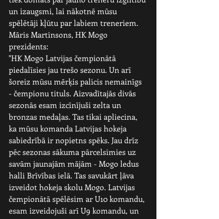
un izaugsmi, lai nākotnē mūsu 
spēlētāji kļūtu par labiem treneriem.
Māris Martinsons, HK Mogo 
prezidents:
"HK Mogo Latvijas čempionātā 
piedalīsies jau trešo sezonu. Un arī 
šoreiz mūsu mērķis palicis nemainīgs 
- čempionu tituls. Aizvadītajās divās 
sezonās esam izcīnījuši zelta un 
bronzas medaļas. Tas tikai apliecina, 
ka mūsu komanda Latvijas hokeja 
sabiedrībā ir nopietns spēks. Jau drīz 
pēc sezonas sākuma pārcelsimies uz 
savām jaunajām mājām - Mogo ledus 
halli Brīvības ielā. Tas savukārt ļāva 
izveidot hokeja skolu Mogo. Latvijas 
čempionātā spēlēsim ar U10 komandu, 
esam izveidojuši arī U9 komandu, un 